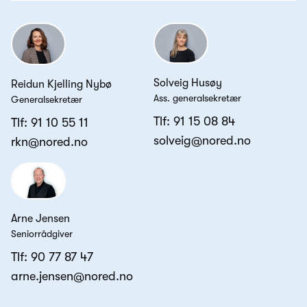
Solveig Husøy
Reidun Kjelling Nybø
Ass. generalsekretær
Generalsekretær
Tlf:
91 15 08 84
Tlf:
91 10 55 11
solveig@nored.no
rkn@nored.no
Arne Jensen
Seniorrådgiver
Tlf:
90 77 87 47
arne.jensen@nored.no