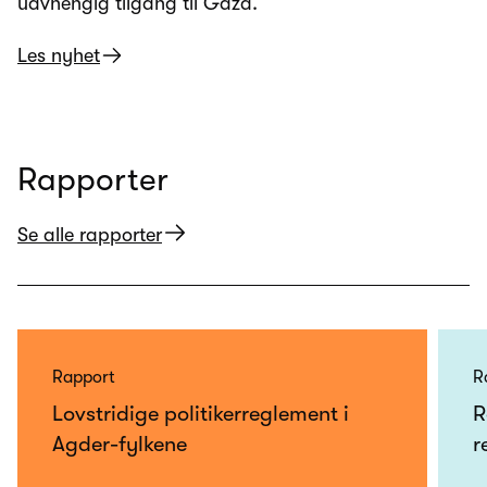
uavhengig tilgang til Gaza.
Les nyhet
Rapporter
Se alle rapporter
Rapport
R
Lovstridige politikerreglement i
R
Agder-fylkene
r