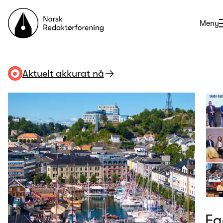
Til forsiden
Åpne
Meny
Aktuelt akkurat nå
Fa