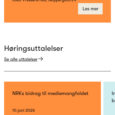
Les mer
Høringsuttalelser
Se alle uttalelser
NRKs bidrag til mediemangfoldet
I
b
10.juni 2026