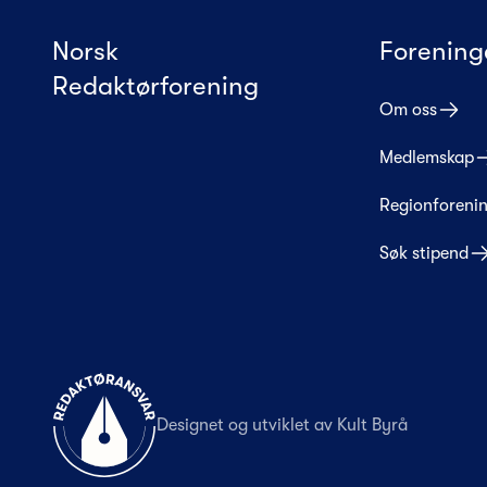
Norsk
Forening
Redaktørforening
Om oss
Medlemskap
Regionforeni
Søk stipend
Til forsiden
Designet og utviklet av
Kult Byrå