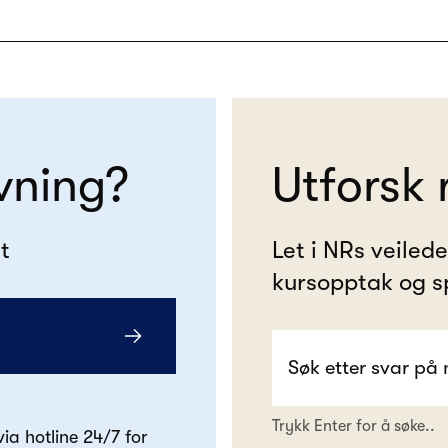
vning?
Utforsk 
t
Let i NRs veiled
kursopptak og s
Trykk Enter for å søke..
 via hotline 24/7 for