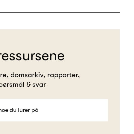
ressursene
ere, domsarkiv, rapporter,
pørsmål & svar