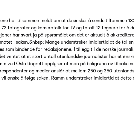
ene har tilsammen meldt om at de ønsker å sende tiltammen 13
73 fotografer og kamerafolk for TV og totalt 12 tegnere for å d
joner har svart ja på spørsmålet om det er aktuelt å akkreditere 
møtet i saken.&nbsp; Mange understreker imidlertid at de tallen
s som bindende for redaksjonene. I tillegg til de norske journal
et ventet at et stort antall utenlandske journalister har et ønsk
mm ved Oslo tingrett opplyser at man på bakgrunn av tilbakeme
respondenter og medier anslår at mellom 250 og 350 utenlandsk
vil ønske å følge saken. Ramm understreker imidlertid at dette 