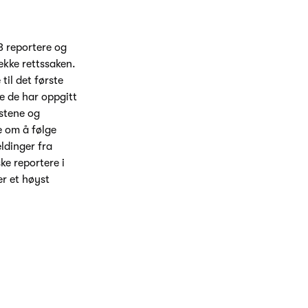
3 reportere og
ekke rettssaken.
til det første
e de har oppgitt
istene og
e om å følge
ldinger fra
e reportere i
er et høyst