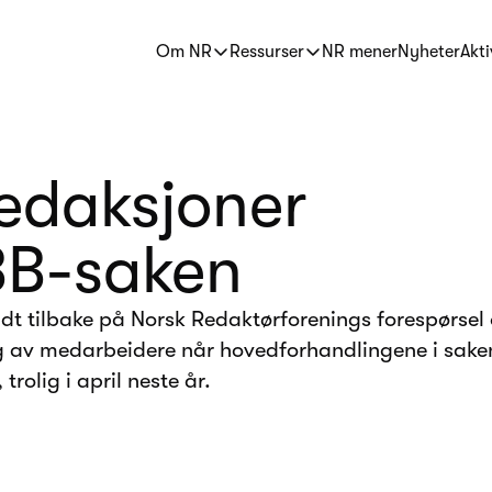
Om NR
Ressurser
NR mener
Nyheter
Akti
redaksjoner
BB-saken
dt tilbake på Norsk Redaktørforenings forespørsel
ng av medarbeidere når hovedforhandlingene i sake
trolig i april neste år.