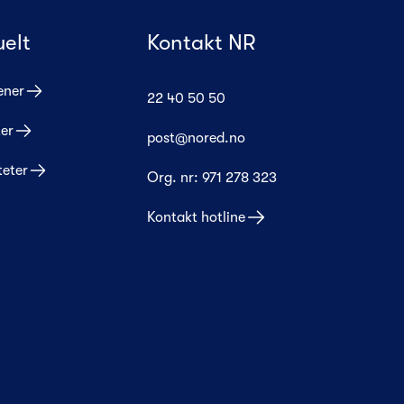
uelt
Kontakt NR
ener
22 40 50 50
er
post@nored.no
teter
Org. nr:
971 278 323
Kontakt hotline