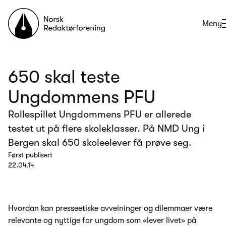
Til forsiden
Åpne
Meny
650 skal teste
Ungdommens PFU
Rollespillet Ungdommens PFU er allerede
testet ut på flere skoleklasser. På NMD Ung i
Bergen skal 650 skoleelever få prøve seg.
Først publisert
22.04.14
Hvordan kan presseetiske avveininger og dilemmaer være
relevante og nyttige for ungdom som «lever livet» på