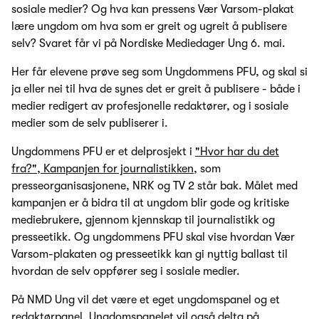
sosiale medier? Og hva kan pressens Vær Varsom-plakat
lære ungdom om hva som er greit og ugreit å publisere
selv? Svaret får vi på Nordiske Mediedager Ung 6. mai.
Her får elevene prøve seg som Ungdommens PFU, og skal si
ja eller nei til hva de synes det er greit å publisere - både i
medier redigert av profesjonelle redaktører, og i sosiale
medier som de selv publiserer i.
Ungdommens PFU er et delprosjekt i
"Hvor har du det
fra?", Kampanjen for journalistikken,
som
presseorganisasjonene, NRK og TV 2 står bak. Målet med
kampanjen er å bidra til at ungdom blir gode og kritiske
mediebrukere, gjennom kjennskap til journalistikk og
presseetikk. Og ungdommens PFU skal vise hvordan Vær
Varsom-plakaten og presseetikk kan gi nyttig ballast til
hvordan de selv oppfører seg i sosiale medier.
På NMD Ung vil det være et eget ungdomspanel og et
redaktørpanel. Ungdomspanelet vil også delta på