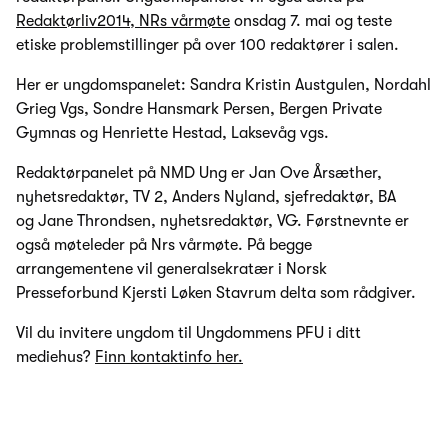
Redaktørliv2014, NRs vårmøte
onsdag 7. mai og teste
etiske problemstillinger på over 100 redaktører i salen.
Her er ungdomspanelet: Sandra Kristin Austgulen, Nordahl
Grieg Vgs, Sondre Hansmark Persen, Bergen Private
Gymnas og Henriette Hestad, Laksevåg vgs.
Redaktørpanelet på NMD Ung er Jan Ove Årsæther,
nyhetsredaktør, TV 2, Anders Nyland, sjefredaktør, BA
og Jane Throndsen, nyhetsredaktør, VG. Førstnevnte er
også møteleder på Nrs vårmøte. På begge
arrangementene vil generalsekratær i Norsk
Presseforbund Kjersti Løken Stavrum delta som rådgiver.
Vil du invitere ungdom til Ungdommens PFU i ditt
mediehus?
Finn kontaktinfo her.