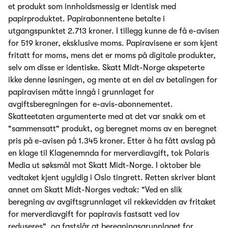
et produkt som innholdsmessig er identisk med
papirproduktet. Papirabonnentene betalte i
utgangspunktet 2.713 kroner. I tillegg kunne de få e-avisen
for 519 kroner, eksklusive moms. Papiravisene er som kjent
fritatt for moms, mens det er moms på digitale produkter,
selv om disse er identiske. Skatt Midt-Norge akspeterte
ikke denne løsningen, og mente at en del av betalingen for
papiravisen måtte inngå i grunnlaget for
avgiftsberegningen for e-avis-abonnementet.
Skatteetaten argumenterte med at det var snakk om et
"sammensatt" produkt, og beregnet moms av en beregnet
pris på e-avisen på 1.345 kroner. Etter å ha fått avslag på
en klage til Klagenemnda for merverdiavgift, tok Polaris
Media ut søksmål mot Skatt Midt-Norge. I oktober ble
vedtaket kjent ugyldig i Oslo tingrett. Retten skriver blant
annet om Skatt Midt-Norges vedtak: "Ved en slik
beregning av avgiftsgrunnlaget vil rekkevidden av fritaket
for merverdiavgift for papiravis fastsatt ved lov
reduseres", og fastslår at beregningsgrunnlaget for