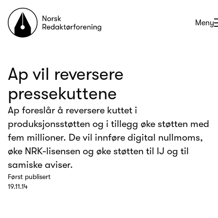
Til forsiden
Åpne
Meny
Ap vil reversere
pressekuttene
Ap foreslår å reversere kuttet i
produksjonsstøtten og i tillegg øke støtten med
fem millioner. De vil innføre digital nullmoms,
øke NRK-lisensen og øke støtten til IJ og til
samiske aviser.
Først publisert
19.11.14