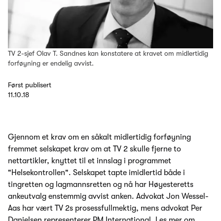
TV 2-sjef Olav T. Sandnes kan konstatere at kravet om midlertidig
forføyning er endelig avvist.
Først publisert
11.10.18
Gjennom et krav om en såkalt midlertidig forføyning
fremmet selskapet krav om at TV 2 skulle fjerne to
nettartikler, knyttet til et innslag i programmet
"Helsekontrollen". Selskapet tapte imidlertid både i
tingretten og lagmannsretten og nå har Høyesteretts
ankeutvalg enstemmig avvist anken. Advokat Jon Wessel-
Aas har vært TV 2s prosessfullmektig, mens advokat Per
Danielsen representerer PM International. Les
mer om