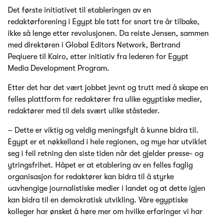
Det første initiativet til etableringen av en
redaktørforening i Egypt ble tatt for snart tre år tilbake,
ikke så lenge etter revolusjonen. Da reiste Jensen, sammen
med direktøren i Global Editors Network, Bertrand
Peqiuere til Kairo, etter initiativ fra lederen for Egypt
Media Development Program.
Etter det har det vært jobbet jevnt og trutt med å skape en
felles plattform for redaktører fra ulike egyptiske medier,
redaktører med til dels svært ulike ståsteder.
– Dette er viktig og veldig meningsfylt å kunne bidra til.
Egypt er et nøkkelland i hele regionen, og mye har utviklet
seg i feil retning den siste tiden når det gjelder presse- og
ytringsfrihet. Håpet er at etablering av en felles faglig
organisasjon for redaktører kan bidra til å styrke
uavhengige journalistiske medier i landet og at dette igjen
kan bidra til en demokratisk utvikling. Våre egyptiske
kolleger har ønsket å høre mer om hvilke erfaringer vi har