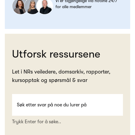
Vi er tilgjengelige via hotline 24/7
for alle medlemmer
Utforsk ressursene
Let i NRs veiledere, domsarkiv, rapporter,
kursopptak og spørsmål & svar
Trykk Enter for å søke..