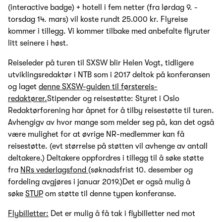
(interactive badge) + hotell i fem netter (fra lørdag 9. -
torsdag 14. mars) vil koste rundt 25.000 kr. Flyreise
kommer i tillegg. Vi kommer tilbake med anbefalte flyruter
litt seinere i høst.
Reiseleder på turen til SXSW blir Helen Vogt, tidligere
utviklingsredaktør i NTB som i 2017 deltok på konferansen
og laget
denne SXSW-guiden til førstereis-
redaktører.
Stipender og reisestøtte: Styret i Oslo
Redaktørforening har åpnet for å tilby reisestøtte til turen.
Avhengigv av hvor mange som melder seg på, kan det også
være mulighet for at øvrige NR-medlemmer kan få
reisestøtte. (evt størrelse på støtten vil avhenge av antall
deltakere.) Deltakere oppfordres i tillegg til å søke støtte
fra
NRs vederlagsfond
(søknadsfrist 10. desember og
fordeling avgjøres i januar 2019.)Det er også mulig å
søke
STUP
om støtte til denne typen konferanse.
Flybilletter:
Det er mulig å få tak i flybilletter ned mot