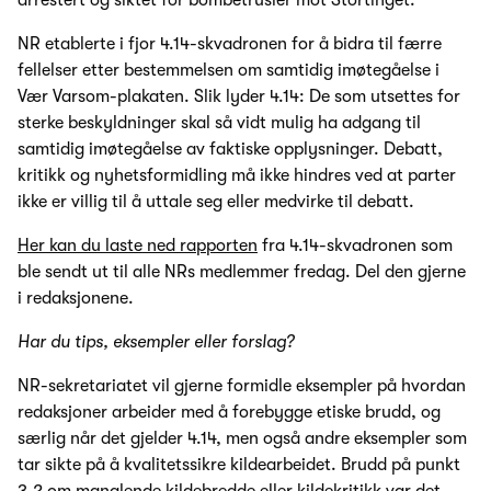
NR etablerte i fjor 4.14-skvadronen for å bidra til færre
fellelser etter bestemmelsen om samtidig imøtegåelse i
Vær Varsom-plakaten. Slik lyder 4.14: De som utsettes for
sterke beskyldninger skal så vidt mulig ha adgang til
samtidig imøtegåelse av faktiske opplysninger. Debatt,
kritikk og nyhetsformidling må ikke hindres ved at parter
ikke er villig til å uttale seg eller medvirke til debatt.
Her kan du laste ned rapporten
fra 4.14-skvadronen som
ble sendt ut til alle NRs medlemmer fredag. Del den gjerne
i redaksjonene.
Har du tips, eksempler eller forslag?
NR-sekretariatet vil gjerne formidle eksempler på hvordan
redaksjoner arbeider med å forebygge etiske brudd, og
særlig når det gjelder 4.14, men også andre eksempler som
tar sikte på å kvalitetssikre kildearbeidet. Brudd på punkt
3.2 om manglende kildebredde eller kildekritikk var det