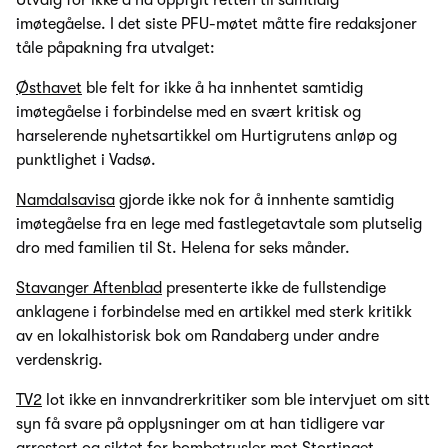
imøtegåelse. I det siste PFU-møtet måtte fire redaksjoner
tåle påpakning fra utvalget:
Østhavet
ble felt for ikke å ha innhentet samtidig
imøtegåelse i forbindelse med en svært kritisk og
harselerende nyhetsartikkel om Hurtigrutens anløp og
punktlighet i Vadsø.
Namdalsavisa
gjorde ikke nok for å innhente samtidig
imøtegåelse fra en lege med fastlegetavtale som plutselig
dro med familien til St. Helena for seks månder.
Stavanger Aftenblad
presenterte ikke de fullstendige
anklagene i forbindelse med en artikkel med sterk kritikk
av en lokalhistorisk bok om Randaberg under andre
verdenskrig.
TV2
lot ikke en innvandrerkritiker som ble intervjuet om sitt
syn få svare på opplysninger om at han tidligere var
arrestert og siktet for bombetrusler mot Stortinget.