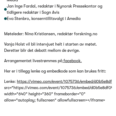
Jan Inge Fardal, redaktør i Nynorsk Pressekontor og
tidligere redaktør i Sogn Avis
Eva Stenbro, konserntillitsvalgt i Amedia
Møteleder: Nina Kristiansen, redaktør forskning.no
Vanja Holst vil bli intervjuet helt i starten av møtet.
Deretter blir det debatt mellom de øvrige.
Arrangementet livestrømmes på
facebook.
Her er i tillegg lenke og embedkode som kan brukes fritt:
Lenke:
https://vimeo.com/event/1075736/embed/d0b5e8df0
src="https://vimeo.com/event/1075736/embed/d0b5e8df04"
width="640" height="360" frameborder="0"
allow="autoplay; fullscreen" allowfullscreen></iframe>