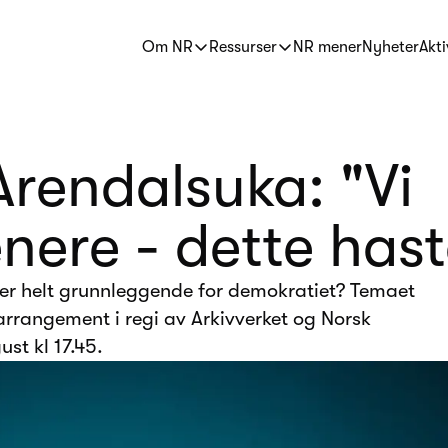
Om NR
Ressurser
NR mener
Nyheter
Akti
rendalsuka: "Vi
enere - dette hast
eller helt grunnleggende for demokratiet? Temaet
arrangement i regi av Arkivverket og Norsk
st kl 17.45.