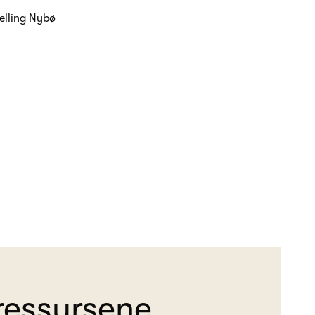
jelling Nybø
ressursene