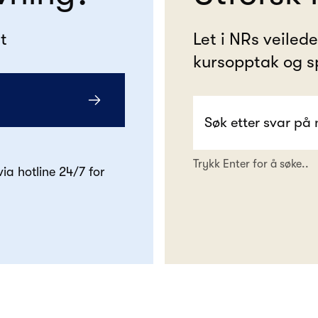
t
Let i NRs veiled
kursopptak og s
Trykk Enter for å søke..
 via hotline 24/7 for