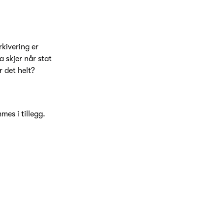
rkivering er
 skjer når stat
 det helt?
es i tillegg.