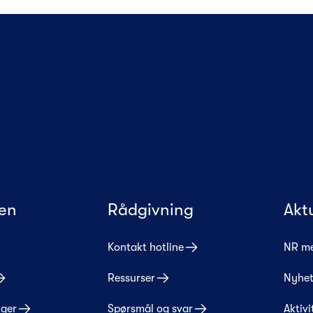
en
Rådgivning
Akt
Kontakt hotline
NR m
Ressurser
Nyhet
nger
Spørsmål og svar
Aktivi