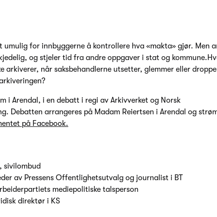
et umulig for innbyggerne å kontrollere hva «makta» gjør. Men a
jedelig, og stjeler tid fra andre oppgaver i stat og kommune.Hva
 arkiverer, når saksbehandlerne utsetter, glemmer eller dropper
 arkiveringen?
m i Arendal, i en debatt i regi av Arkivverket og Norsk
g. Debatten arrangeres på Madam Reiertsen i Arendal og strømm
mentet på Facebook.
 sivilombud
eder av Pressens Offentlighetsutvalg og journalist i BT
rbeiderpartiets mediepolitiske talsperson
ridisk direktør i KS