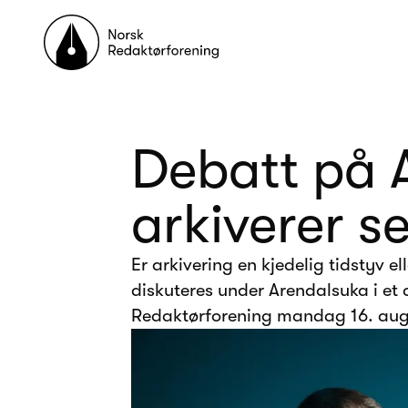
Til forsiden
Debatt på A
arkiverer s
Er arkivering en kjedelig tidstyv 
diskuteres under Arendalsuka i et 
Redaktørforening mandag 16. augu