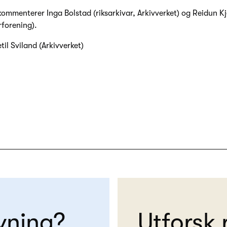
kommenterer Inga Bolstad (riksarkivar, Arkivverket) og Reidun K
forening).
til Sviland (Arkivverket)
vning?
Utforsk 