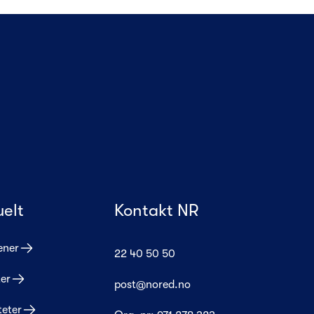
uelt
Kontakt NR
ener
22 40 50 50
er
post@nored.no
teter