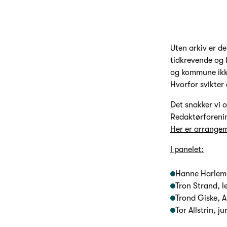
Uten arkiv er d
tidkrevende og k
og kommune ikke
Hvorfor svikter
Det snakker vi o
Redaktørforenin
Her er arrange
I panelet:
Hanne Harlem,
Tron Strand, l
Trond Giske, A
Tor Allstrin, ju