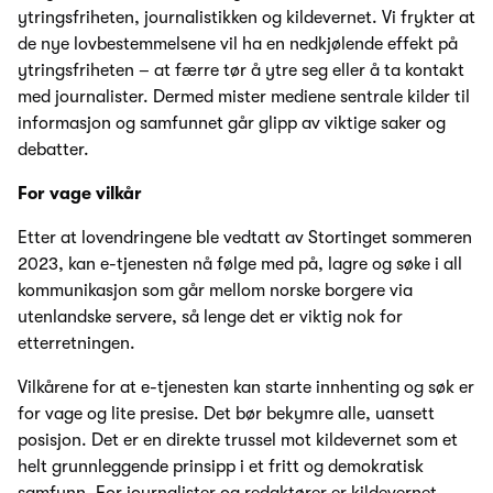
ytringsfriheten, journalistikken og kildevernet. Vi frykter at
de nye lovbestemmelsene vil ha en nedkjølende effekt på
ytringsfriheten – at færre tør å ytre seg eller å ta kontakt
med journalister. Dermed mister mediene sentrale kilder til
informasjon og samfunnet går glipp av viktige saker og
debatter.
For vage vilkår
Etter at lovendringene ble vedtatt av Stortinget sommeren
2023, kan e-tjenesten nå følge med på, lagre og søke i all
kommunikasjon som går mellom norske borgere via
utenlandske servere, så lenge det er viktig nok for
etterretningen.
Vilkårene for at e-tjenesten kan starte innhenting og søk er
for vage og lite presise. Det bør bekymre alle, uansett
posisjon. Det er en direkte trussel mot kildevernet som et
helt grunnleggende prinsipp i et fritt og demokratisk