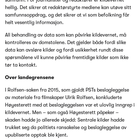
samfunn. For journalister og redaktører er kildevernet
hellig. Det sikrer at redaktørstyrte mediene kan utøve sitt
samfunnsoppdrag, og det sikrer at vi som befolkning får
helt vesentlig informasjon.
All behandling av data som kan påvirke kildevernet, må
kontrolleres av domstolene. Det gjelder både fordi slike
data kan avsløre kilder og fordi usikkerhet rundt disse
spørsmålene vil kunne påvirke fremtidige kilder som ikke
tør ta kontakt.
Over landegrensene
I Rolfsen-saken fra 2015, som gjaldt PSTs beslagleggelse
av materiale fra filmskaper Ulrik Rolfsen, konkluderte
Høyesterett med at beslagleggelsen var et ulovlig inngrep i
kildevernet. Men – som også Høyesterett påpeker –
skaden hadde jo allerede skjedd: Sentrale kilder hadde
trukket seg da politiets ransakelse og beslagleggelse av
upubliserte opptak ble kjent.