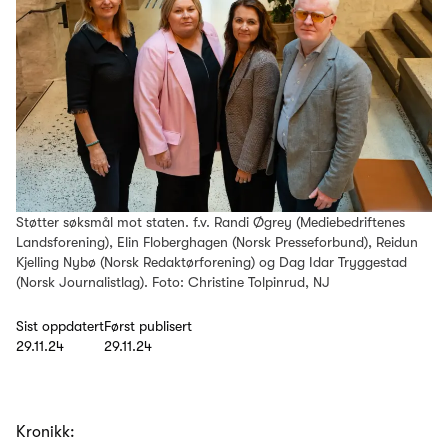
Støtter søksmål mot staten. f.v. Randi Øgrey (Mediebedriftenes
Landsforening), Elin Floberghagen (Norsk Presseforbund), Reidun
Kjelling Nybø (Norsk Redaktørforening) og Dag Idar Tryggestad
(Norsk Journalistlag). Foto: Christine Tolpinrud, NJ
Sist oppdatert
Først publisert
29.11.24
29.11.24
Kronikk: