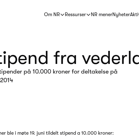
Om NR
Ressurser
NR mener
Nyheter
Akti
stipend fra veder
tipender på 10.000 kroner for deltakelse på
 2014
r ble i møte 19. juni tildelt stipend a 10.000 kroner: