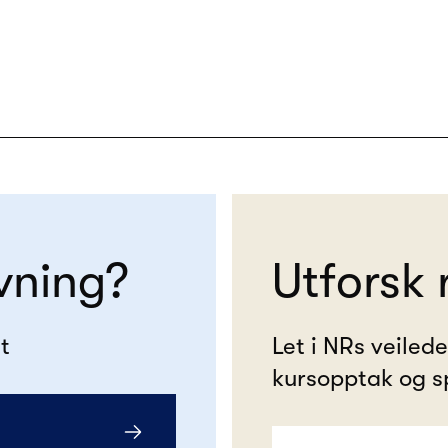
vning?
Utforsk 
t
Let i NRs veiled
kursopptak og s