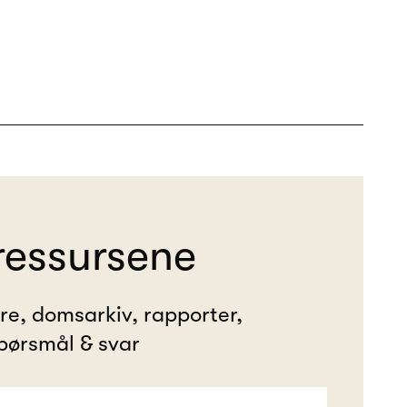
ressursene
ere, domsarkiv, rapporter,
pørsmål & svar