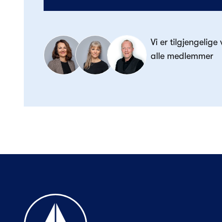
Vi er tilgjengelige
alle medlemmer
Til forsiden