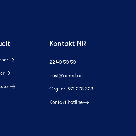
uelt
Kontakt NR
ener
22 40 50 50
er
post@nored.no
teter
Org. nr:
971 278 323
Kontakt hotline