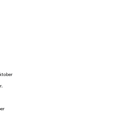
ktober
r.
ber