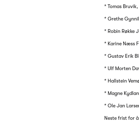
* Tomas Bruvik,
* Grethe Gynnil
* Robin Røkke Jo
* Karine Næss F
* Gustav Erik B
* Ulf Morten Da
* Hallstein Ve
* Magne Kydland
* Ole Jan Larse
Neste frist for