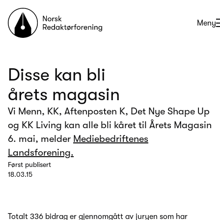
Til forsiden
Åpne
Meny
Disse kan bli
årets magasin
Vi Menn, KK, Aftenposten K, Det Nye Shape Up
og KK Living kan alle bli kåret til Årets Magasin
6. mai, melder
Mediebedriftenes
Landsforening.
Først publisert
18.03.15
Totalt 336 bidrag er gjennomgått av juryen som har