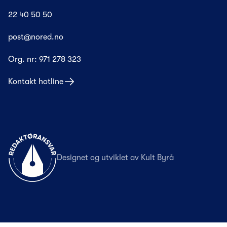
22 40 50 50
post@nored.no
Org. nr:
971 278 323
Kontakt hotline
Til forsiden
Designet og utviklet av
Kult Byrå