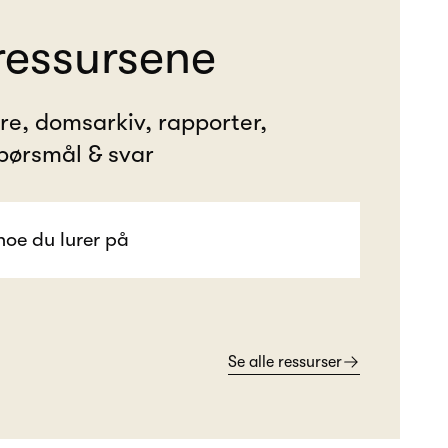
ressursene
ere, domsarkiv, rapporter,
pørsmål & svar
Se alle ressurser