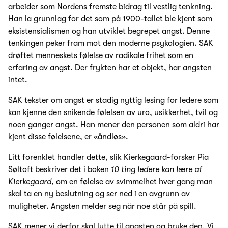
arbeider som Nordens fremste bidrag til vestlig tenkning.
Han la grunnlag for det som på 1900-tallet ble kjent som
eksistensialismen og han utviklet begrepet angst. Denne
tenkingen peker fram mot den moderne psykologien. SAK
drøftet menneskets følelse av radikale frihet som en
erfaring av angst. Der frykten har et objekt, har angsten
intet.
SAK tekster om angst er stadig nyttig lesing for ledere som
kan kjenne den snikende følelsen av uro, usikkerhet, tvil og
noen ganger angst. Han mener den personen som aldri har
kjent disse følelsene, er «åndløs».
Litt forenklet handler dette, slik Kierkegaard-forsker Pia
Søltoft beskriver det i boken
10 ting ledere kan lære af
Kierkegaard
, om en følelse av svimmelhet hver gang man
skal ta en ny beslutning og ser ned i en avgrunn av
muligheter. Angsten melder seg når noe står på spill.
SAK mener vi derfor skal lytte til angsten og bruke den. Vi