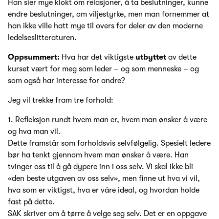
Han sier mye klokt om relasjoner, å ta beslutninger, kunne
endre beslutninger, om viljestyrke, men man fornemmer at
han ikke ville hatt mye til overs for deler av den moderne
ledelseslitteraturen.
Oppsummert:
Hva har det viktigste
utbyttet
av dette
kurset vært for meg som leder – og som menneske – og
som også har interesse for andre?
Jeg vil trekke fram tre forhold:
1. Refleksjon rundt hvem man er, hvem man ønsker å være
og hva man vil.
Dette framstår som forholdsvis selvfølgelig. Spesielt ledere
bør ha tenkt gjennom hvem man ønsker å være. Han
tvinger oss til å gå dypere inn i oss selv. Vi skal ikke bli
«den beste utgaven av oss selv», men finne ut hva vi vil,
hva som er viktigst, hva er våre ideal, og hvordan holde
fast på dette.
SAK skriver om å tørre å velge seg selv. Det er en oppgave