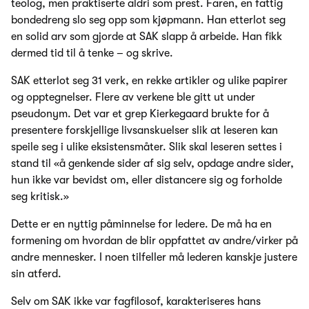
teolog, men praktiserte aldri som prest. Faren, en fattig
bondedreng slo seg opp som kjøpmann. Han etterlot seg
en solid arv som gjorde at SAK slapp å arbeide. Han fikk
dermed tid til å tenke – og skrive.
SAK etterlot seg 31 verk, en rekke artikler og ulike papirer
og opptegnelser. Flere av verkene ble gitt ut under
pseudonym. Det var et grep Kierkegaard brukte for å
presentere forskjellige livsanskuelser slik at leseren kan
speile seg i ulike eksistensmåter. Slik skal leseren settes i
stand til «å genkende sider af sig selv, opdage andre sider,
hun ikke var bevidst om, eller distancere sig og forholde
seg kritisk.»
Dette er en nyttig påminnelse for ledere. De må ha en
formening om hvordan de blir oppfattet av andre/virker på
andre mennesker. I noen tilfeller må lederen kanskje justere
sin atferd.
Selv om SAK ikke var fagfilosof, karakteriseres hans