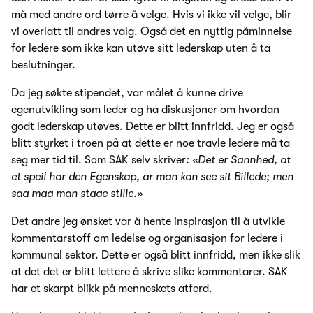
må med andre ord tørre å velge. Hvis vi ikke vil velge, blir
vi overlatt til andres valg. Også det en nyttig påminnelse
for ledere som ikke kan utøve sitt lederskap uten å ta
beslutninger.
Da jeg søkte stipendet, var målet å kunne drive
egenutvikling som leder og ha diskusjoner om hvordan
godt lederskap utøves. Dette er blitt innfridd. Jeg er også
blitt styrket i troen på at dette er noe travle ledere må ta
seg mer tid til. Som SAK selv skriver
: «Det er Sannhed, at
et speil har den Egenskap, ar man kan see sit Billede; men
saa maa man staae stille.»
Det andre jeg ønsket var å hente inspirasjon til å utvikle
kommentarstoff om ledelse og organisasjon for ledere i
kommunal sektor. Dette er også blitt innfridd, men ikke slik
at det det er blitt lettere å skrive slike kommentarer. SAK
har et skarpt blikk på menneskets atferd.