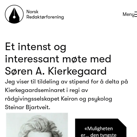
Til forsiden
Åpne
Meny
Et intenst og
interessant møte med
Søren A. Kierkegaard
Jeg viser til tildeling av stipend for å delta på
Kierkegaardseminaret i regi av
rådgivingsselskapet Keiron og psykolog
Steinar Bjartveit.