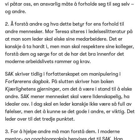
vi påtar oss, en ansvarlig måte å forholde seg til seg selv –
og andre.
2. Å forstå andre og hva dette betyr for ens forhold til
andre mennesker. Mor Teresa siteres i ledelseslitteratur på
at man som leder skal elske sine medarbeidere. Det er
kanskje å ta hardt i, men man skal respektere sine kolleger,
forstå dem og sørge for at de har det bra innenfor det
moderne arbeidslivets rammer og krav.
SAK skriver tidlig i forfatterskapet om manipulering i
Forførerens dagbok
. På slutten skriver han boken
Kjærlighetens gjerninger
, om det å være i stand til å elske
andre. SAK mener mennesket skal være lidenskapelig, ha
idealer osv. I dag skal en leder kanskje ikke være så full av
følelser, men det å kunne se det gode i andre, er viktig. Det
leder over til det tredje punktet.
3. For å hjelpe andre må man forstå dem. I moderne
mentor- og coachingpraksis henvises det til SAK. Han