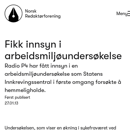
Til forsiden
Åpne
Meny
Fikk innsyn i
arbeidsmiljøundersøkelse
Radio P4 har fått innsyn i en
arbeidsmiljøundersøkelse som Statens
Innkrevingssentral i første omgang forsøkte å
hemmeligholde.
Først publisert
27.01.13
Undersøkelsen, som viser en økning i sykefraværet ved