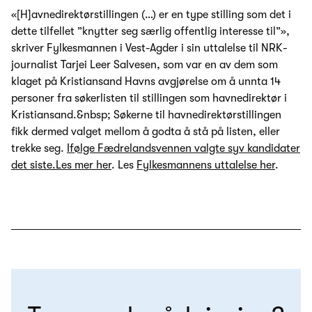
«[H]avnedirektørstillingen (…) er en type stilling som det i
dette tilfellet ”knytter seg særlig offentlig interesse til”»,
skriver Fylkesmannen i Vest-Agder i sin uttalelse til NRK-
journalist Tarjei Leer Salvesen, som var en av dem som
klaget på Kristiansand Havns avgjørelse om å unnta 14
personer fra søkerlisten til stillingen som havnedirektør i
Kristiansand.&nbsp; Søkerne til havnedirektørstillingen
fikk dermed valget mellom å godta å stå på listen, eller
trekke seg.
Ifølge Fædrelandsvennen valgte syv kandidater
det siste.
Les mer her
. Les
Fylkesmannens uttalelse her
.