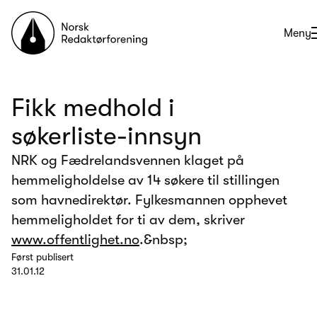
Til forsiden
Åpne
Meny
Fikk medhold i
søkerliste-innsyn
NRK og Fædrelandsvennen klaget på
hemmeligholdelse av 14 søkere til stillingen
som havnedirektør. Fylkesmannen opphevet
hemmeligholdet for ti av dem, skriver
www.offentlighet.no
.&nbsp;
Først publisert
31.01.12