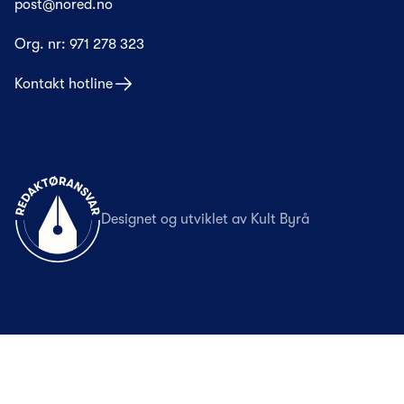
post@nored.no
Org. nr:
971 278 323
Kontakt hotline
Til forsiden
Designet og utviklet av
Kult Byrå