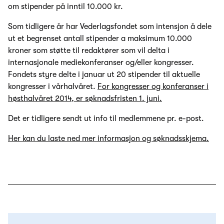
om stipender på inntil 10.000 kr.
Som tidligere år har Vederlagsfondet som intensjon å dele
ut et begrenset antall stipender a maksimum 10.000
kroner som støtte til redaktører som vil delta i
internasjonale mediekonferanser og/eller kongresser.
Fondets styre delte i januar ut 20 stipender til aktuelle
kongresser i vårhalvåret.
For kongresser og konferanser i
høsthalvåret 2014, er søknadsfristen 1. juni.
Det er tidligere sendt ut info til medlemmene pr. e-post.
Her kan du laste ned mer informasjon og søknadsskjema.