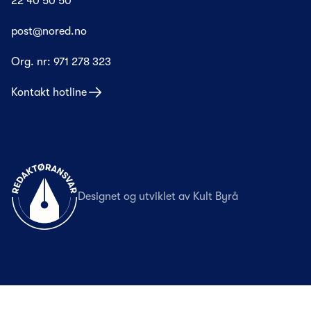
22 40 50 50
post@nored.no
Org. nr:
971 278 323
Kontakt hotline
Til forsiden
Designet og utviklet av
Kult Byrå