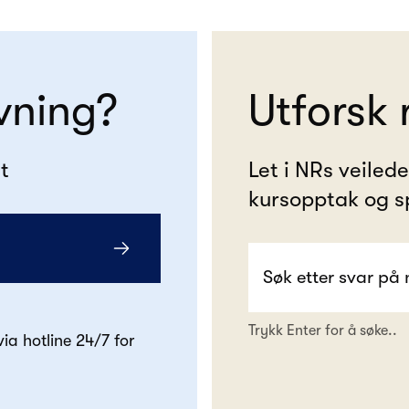
vning?
Utforsk 
t
Let i NRs veiled
kursopptak og s
Trykk Enter for å søke..
 via hotline 24/7 for