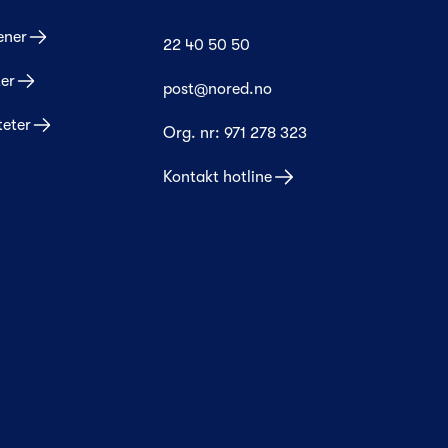
ener
22 40 50 50
er
post@nored.no
teter
Org. nr:
971 278 323
Kontakt hotline