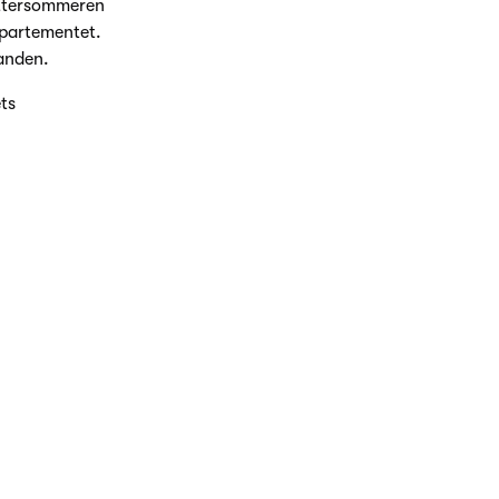
 ettersommeren
epartementet.
anden.
ts