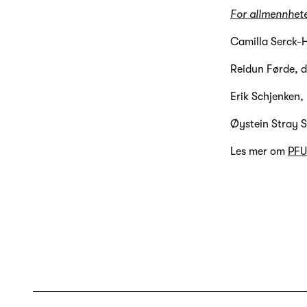
For allmennhet
Camilla Serck-H
Reidun Førde, d
Erik Schjenken,
Øystein Stray S
Les mer om
PFU