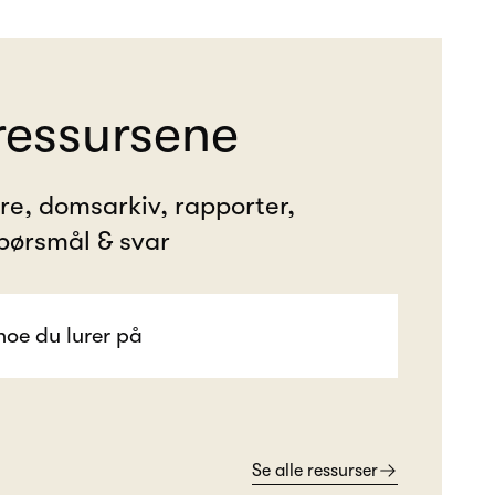
ressursene
ere, domsarkiv, rapporter,
pørsmål & svar
Se alle ressurser