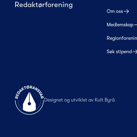
Redaktørforening
Om oss
Medlemskap
Regionforeni
Søk stipend
Til forsiden
Designet og utviklet av
Kult Byrå