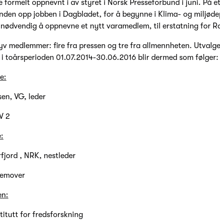
 formelt oppnevnt i av styret i Norsk Presseforbund i juni. På
anden opp jobben i Dagbladet, for å begynne i Klima- og miljød
nødvendig å oppnevne et nytt varamedlem, til erstatning for R
yv medlemmer: fire fra pressen og tre fra allmennheten. Utvalge
 toårsperioden 01.07.2014-30.06.2016 blir dermed som følger:
e:
sen, VG, leder
V 2
:
fjord , NRK, nestleder
remover
en:
titutt for fredsforskning