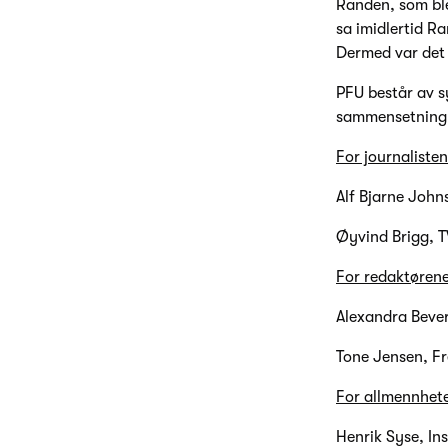
Randen, som ble
sa imidlertid R
Dermed var det 
PFU består av s
sammensetning i
For journalisten
Alf Bjarne John
Øyvind Brigg, T
For redaktørene
Alexandra Bever
Tone Jensen, F
For allmennhet
Henrik Syse, Ins