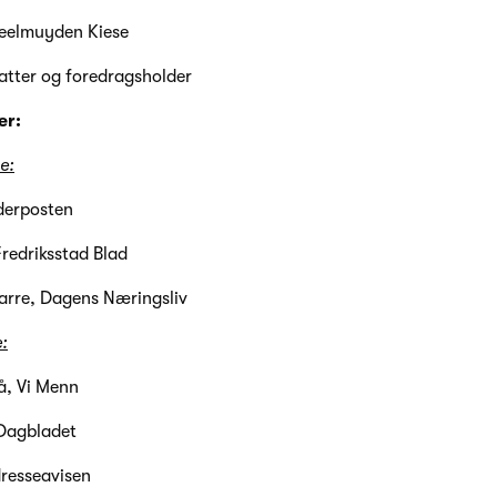
eelmuyden Kiese
atter og foredragsholder
er:
e:
derposten
redriksstad Blad
arre, Dagens Næringsliv
:
å, Vi Menn
Dagbladet
dresseavisen