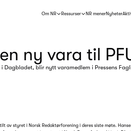
Om NR
Ressurser
NR mener
Nyheter
Akti
n ny vara til PF
 i Dagbladet, blir nytt varamedlem i Pressens Fagl
ilt av styret i Norsk Redaktørforening i deres siste møte. Hanse