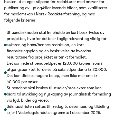
høsten ut et eget stipend for redaktører med ansvar for
publisering av lyd og/eller levende bilder, som kvalifiserer
for medlemskap i Norsk Redaktørforening, og med
følgende kriterier:
Stipendsøknaden skal inneholde en kort beskrivelse av
prosjektet, hvorfor dette er faglig relevant og viktig for
søkeren og hans/hennes redaksjon, en kort
finansieringsplan og en beskrivelse av hvordan
resultatene fra prosjektet er tenkt formidlet.
Det samlede stipendbeløpet er 120.000 kroner, som i
utgangspunktet fordeles på seks stipender a kr 20.000.
Det kan tildeles høyere beløp, men ikke mer enn kr
40.000 per søker.
Stipendene skal brukes til studier/prosjekter som kan
bidra til utvikling og nyskaping av journalistisk formidling
via lyd, bilder og video.
Søknadsfristen settes til fredag 5. desember, og tildeling
skjer i Vederlagsfondets styremøte i desember 2025.