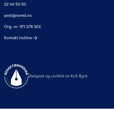
22 40 50 50
post@nored.no
Org. nr:
971 278 323
Kontakt hotline
Til forsiden
Designet og utviklet av
Kult Byrå