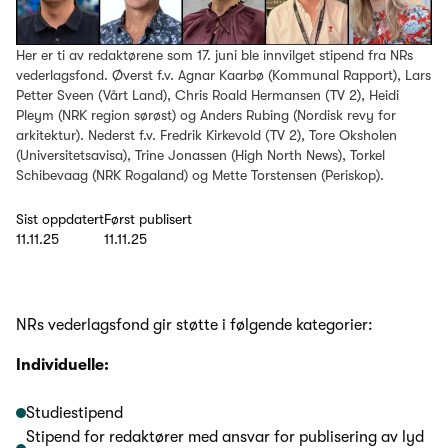
Her er ti av redaktørene som 17. juni ble innvilget stipend fra NRs
vederlagsfond. Øverst f.v. Agnar Kaarbø (Kommunal Rapport), Lars
Petter Sveen (Vårt Land), Chris Roald Hermansen (TV 2), Heidi
Pleym (NRK region sørøst) og Anders Rubing (Nordisk revy for
arkitektur). Nederst f.v. Fredrik Kirkevold (TV 2), Tore Oksholen
(Universitetsavisa), Trine Jonassen (High North News), Torkel
Schibevaag (NRK Rogaland) og Mette Torstensen (Periskop).
Sist oppdatert
Først publisert
11.11.25
11.11.25
NRs vederlagsfond gir støtte i følgende kategorier:
Individuelle:
Studiestipend
Stipend for redaktører med ansvar for publisering av lyd