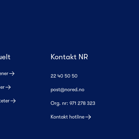
uelt
Kontakt NR
ener
22 40 50 50
er
post@nored.no
teter
Org. nr:
971 278 323
Kontakt hotline