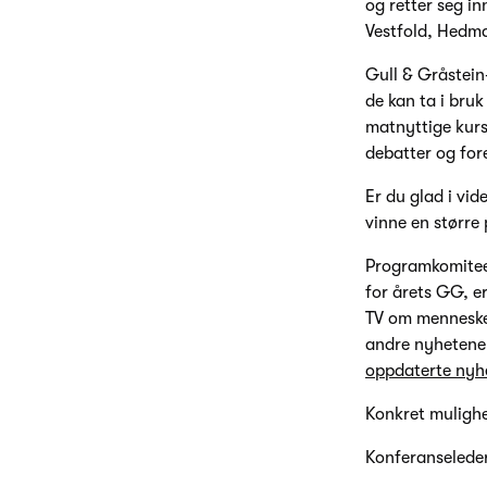
og retter seg in
Vestfold, Hedm
Gull & Gråstein
de kan ta i bruk
matnyttige kurs 
debatter og for
Er du glad i vi
vinne en større 
Programkomiteen
for årets GG, e
TV om menneske
andre nyhetene
oppdaterte nyh
Konkret mulighe
Konferanseleder