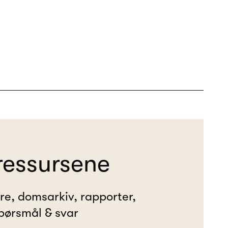
ressursene
ere, domsarkiv, rapporter,
pørsmål & svar