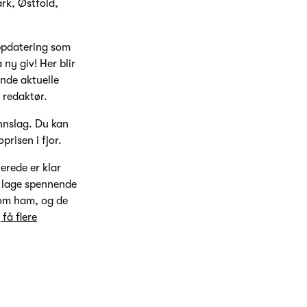
ark, Østfold,
oppdatering som
 ny giv! Her blir
ende aktuelle
 redaktør.
innslag. Du kan
prisen i fjor.
rede er klar
å lage spennende
 om ham, og de
få flere