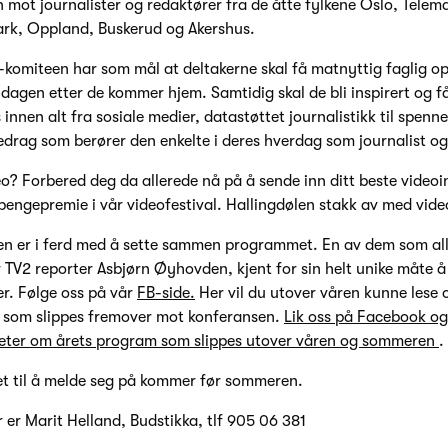
n mot journalister og redaktører fra de åtte fylkene Oslo, Telem
ark, Oppland, Buskerud og Akershus.
-komiteen har som mål at deltakerne skal få matnyttig faglig 
 dagen etter de kommer hjem. Samtidig skal de bli inspirert og få
innen alt fra sosiale medier, datastøttet journalistikk til spenn
edrag som berører den enkelte i deres hverdag som journalist og
deo? Forbered deg da allerede nå på å sende inn ditt beste video
pengepremie i vår videofestival. Hallingdølen stakk av med video
 er i ferd med å sette sammen programmet. En av dem som alle
r TV2 reporter Asbjørn Øyhovden, kjent for sin helt unike måte 
r. Følge oss på vår
FB-side.
Her vil du utover våren kunne lese
 som slippes fremover mot konferansen.
Lik oss på Facebook og 
eter om årets program som slippes utover våren og sommeren
.
t til å melde seg på kommer før sommeren.
 er Marit Helland, Budstikka, tlf 905 06 381