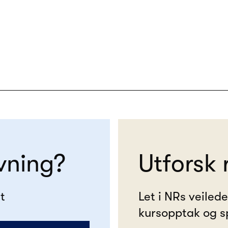
vning?
Utforsk 
t
Let i NRs veiled
kursopptak og s