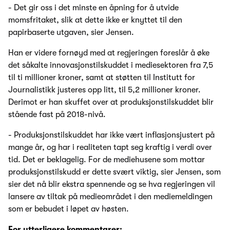
- Det gir oss i det minste en åpning for å utvide
momsfritaket, slik at dette ikke er knyttet til den
papirbaserte utgaven, sier Jensen.
Han er videre fornøyd med at regjeringen foreslår å øke
det såkalte innovasjonstilskuddet i mediesektoren fra 7,5
til ti millioner kroner, samt at støtten til Institutt for
Journalistikk justeres opp litt, til 5,2 millioner kroner.
Derimot er han skuffet over at produksjonstilskuddet blir
stående fast på 2018-nivå.
- Produksjonstilskuddet har ikke vært inflasjonsjustert på
mange år, og har i realiteten tapt seg kraftig i verdi over
tid. Det er beklagelig. For de mediehusene som mottar
produksjonstilskudd er dette svært viktig, sier Jensen, som
sier det nå blir ekstra spennende og se hva regjeringen vil
lansere av tiltak på medieområdet i den mediemeldingen
som er bebudet i løpet av høsten.
For ytterligere kommentarer: