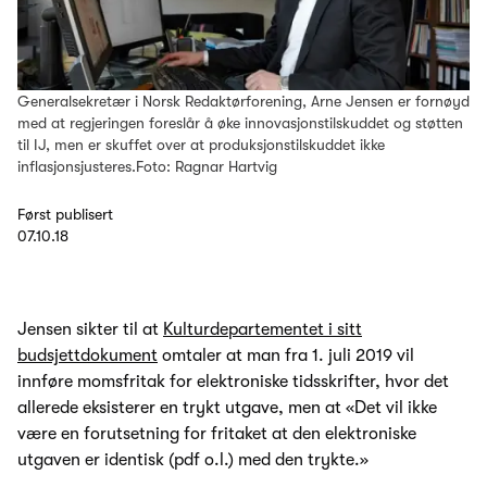
Generalsekretær i Norsk Redaktørforening, Arne Jensen er fornøyd
med at regjeringen foreslår å øke innovasjonstilskuddet og støtten
til IJ, men er skuffet over at produksjonstilskuddet ikke
inflasjonsjusteres.Foto: Ragnar Hartvig
Først publisert
07.10.18
Jensen sikter til at
Kulturdepartementet i sitt
budsjettdokument
omtaler at man fra 1. juli 2019 vil
innføre momsfritak for elektroniske tidsskrifter, hvor det
allerede eksisterer en trykt utgave, men at «Det vil ikke
være en forutsetning for fritaket at den elektroniske
utgaven er identisk (pdf o.l.) med den trykte.»