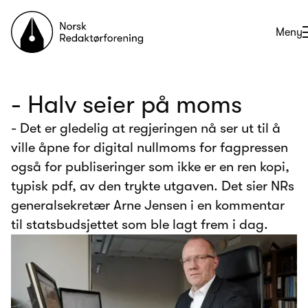
Til forsiden
Åpne
Meny
- Halv seier på moms
- Det er gledelig at regjeringen nå ser ut til å
ville åpne for digital nullmoms for fagpressen
også for publiseringer som ikke er en ren kopi,
typisk pdf, av den trykte utgaven. Det sier NRs
generalsekretær Arne Jensen i en kommentar
til statsbudsjettet som ble lagt frem i dag.