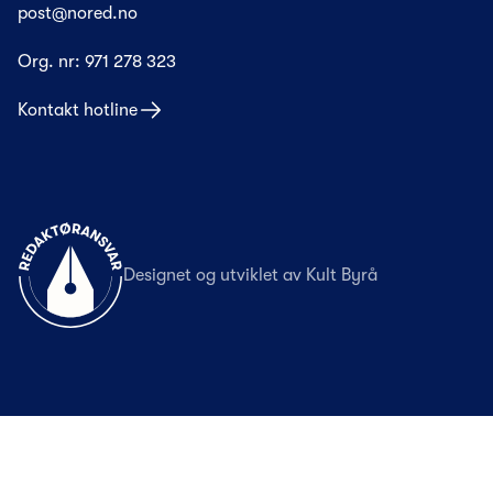
post@nored.no
Org. nr:
971 278 323
Kontakt hotline
Til forsiden
Designet og utviklet av
Kult Byrå