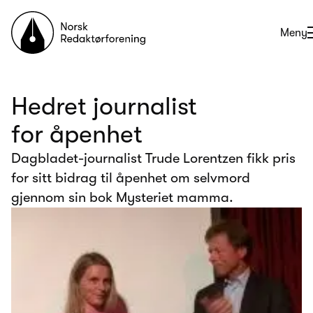
Til forsiden
Åpne
Meny
Hedret journalist
for åpenhet
Dagbladet-journalist Trude Lorentzen fikk pris
for sitt bidrag til åpenhet om selvmord
gjennom sin bok Mysteriet mamma.