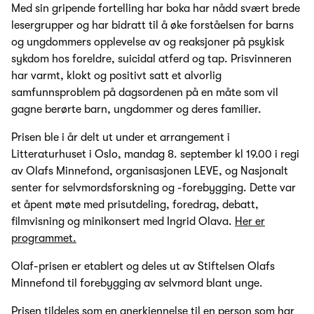
Med sin gripende fortelling har boka har nådd svært brede
lesergrupper og har bidratt til å øke forståelsen for barns
og ungdommers opplevelse av og reaksjoner på psykisk
sykdom hos foreldre, suicidal atferd og tap. Prisvinneren
har varmt, klokt og positivt satt et alvorlig
samfunnsproblem på dagsordenen på en måte som vil
gagne berørte barn, ungdommer og deres familier.
Prisen ble i år delt ut under et arrangement i
Litteraturhuset i Oslo, mandag 8. september kl 19.00 i regi
av Olafs Minnefond, organisasjonen LEVE, og Nasjonalt
senter for selvmordsforskning og -forebygging. Dette var
et åpent møte med prisutdeling, foredrag, debatt,
filmvisning og minikonsert med Ingrid Olava.
Her er
programmet.
Olaf-prisen er etablert og deles ut av Stiftelsen Olafs
Minnefond til forebygging av selvmord blant unge.
Prisen tildeles som en anerkjennelse til en person som har