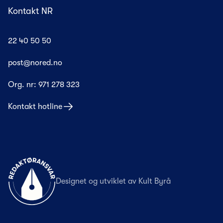
Kontakt NR
22 40 50 50
post@nored.no
Org. nr:
971 278 323
Kontakt hotline
Til forsiden
Designet og utviklet av
Kult Byrå