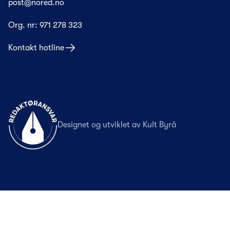
post@nored.no
Org. nr:
971 278 323
Kontakt hotline
Til forsiden
Designet og utviklet av
Kult Byrå