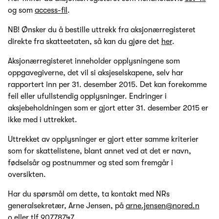
og som
access-fil
.
NB! Ønsker du å bestille uttrekk fra aksjonærregisteret
direkte fra skatteetaten, så kan du gjøre det
her
.
Aksjonærregisteret inneholder opplysningene som
oppgavegiverne, det vil si aksjeselskapene, selv har
rapportert inn per 31. desember 2015. Det kan forekomme
feil eller ufullstendig opplysninger. Endringer i
aksjebeholdningen som er gjort etter 31. desember 2015 er
ikke med i uttrekket.
Uttrekket av opplysninger er gjort etter samme kriterier
som for skattelistene, blant annet ved at det er navn,
fødselsår og postnummer og sted som fremgår i
oversikten.
Har du spørsmål om dette, ta kontakt med NRs
generalsekretær, Arne Jensen, på
arne.jensen@nored.n
o
eller tlf 90778747.