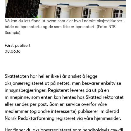
Nå kan du lett finne ut hvem som eier hva i norske aksjeselskaper -
både de børsnoterte og de som ikke er børsnotert. (Foto: NTB
Scanpix)
Først publisert
08.06.16
Skattetaten har heller ikke i år ønsket å legge
aksjonærregisteret ut på nettet, men besvarer enkeltvise
innsynsbegjæringer. Registeret leveres da ut på en
minnepinne, som enten kan hentes hos Skattedirektoratet
eller sendes per post. Som en service overfor våre
medlemmer (og andre interesserte) publiserer imidlertid
Norsk Redaktørforening registeret via våre hjemmesider.
Her finner du aksjonærregisteret som hendholdsvis
csv-fil