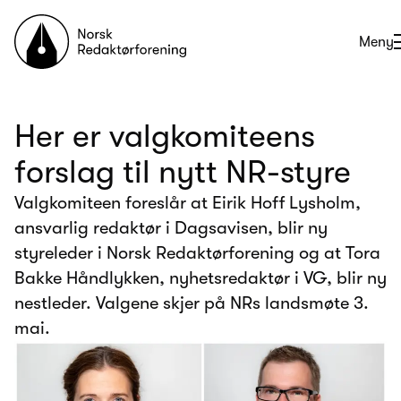
Til forsiden
Åpne
Meny
Her er valgkomiteens
forslag til nytt NR-styre
Valgkomiteen foreslår at Eirik Hoff Lysholm,
ansvarlig redaktør i Dagsavisen, blir ny
styreleder i Norsk Redaktørforening og at Tora
Bakke Håndlykken, nyhetsredaktør i VG, blir ny
nestleder. Valgene skjer på NRs landsmøte 3.
mai.