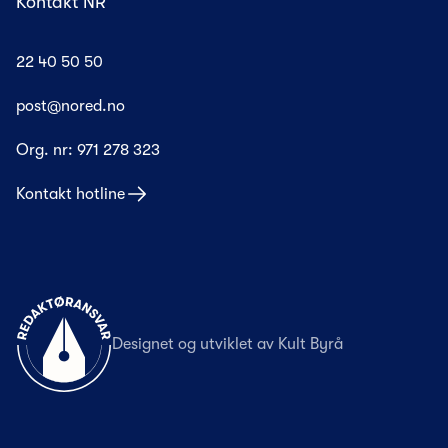
Kontakt NR
22 40 50 50
post@nored.no
Org. nr:
971 278 323
Kontakt hotline
Til forsiden
Designet og utviklet av
Kult Byrå