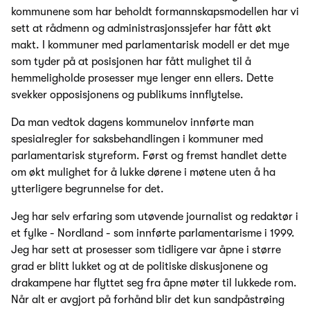
kommunene som har beholdt formannskapsmodellen har vi
sett at rådmenn og administrasjonssjefer har fått økt
makt. I kommuner med parlamentarisk modell er det mye
som tyder på at posisjonen har fått mulighet til å
hemmeligholde prosesser mye lenger enn ellers. Dette
svekker opposisjonens og publikums innflytelse.
Da man vedtok dagens kommunelov innførte man
spesialregler for saksbehandlingen i kommuner med
parlamentarisk styreform. Først og fremst handlet dette
om økt mulighet for å lukke dørene i møtene uten å ha
ytterligere begrunnelse for det.
Jeg har selv erfaring som utøvende journalist og redaktør i
et fylke - Nordland - som innførte parlamentarisme i 1999.
Jeg har sett at prosesser som tidligere var åpne i større
grad er blitt lukket og at de politiske diskusjonene og
drakampene har flyttet seg fra åpne møter til lukkede rom.
Når alt er avgjort på forhånd blir det kun sandpåstrøing