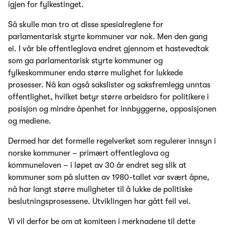
igjen for fylkestinget.
Så skulle man tro at disse spesialreglene for
parlamentarisk styrte kommuner var nok. Men den gang
ei. I vår ble offentleglova endret gjennom et hastevedtak
som ga parlamentarisk styrte kommuner og
fylkeskommuner enda større mulighet for lukkede
prosesser. Nå kan også sakslister og saksfremlegg unntas
offentlighet, hvilket betyr større arbeidsro for politikere i
posisjon og mindre åpenhet for innbyggerne, opposisjonen
og mediene.
Dermed har det formelle regelverket som regulerer innsyn i
norske kommuner – primært offentleglova og
kommuneloven – i løpet av 30 år endret seg slik at
kommuner som på slutten av 1980-tallet var svært åpne,
nå har langt større muligheter til å lukke de politiske
beslutningsprosessene. Utviklingen har gått feil vei.
Vi vil derfor be om at komiteen i merknadene til dette