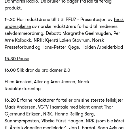
Danmarks Radio. De bruker 16 dager fra ide til ferdig
produkt.
14.30 Har redaktørene tillit til PFU? - Presentasjon av
fersk
undersøkelse
av norske redaktørers forhold til medienes
selvdømmeordning. Debatt: Margrethe Geelmuyden, Per
Arne Kalbakk, NRK; Kjersti Løken Stavrum, Norsk
Presseforbund og Hans-Petter Kjøge, Halden Arbeiderblad
15.30 Pause
16.00 Slik drar du bra damer 2.0
Ellen Arnstad, Aller og Arne Jensen, Norsk
Redaktørforening
16.20 Erfarne redaktører forteller om sine største feilskjær
Mads Andersen, VGTV i samtale med blant annet Thor
Gjermund Eriksen, NRK, Hanna Relling Berg,
Sunnmørsposten, Vibeke Fürst Haugen, NRK (som ble kåret
til
Årets kvinnelige medieleder
), Jan I. Fardal, Sogn Avis og