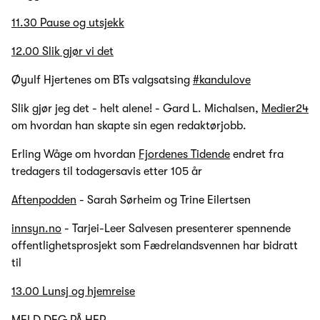
11.30 Pause og utsjekk
12.00 Slik gjør vi det
Øyulf Hjertenes om BTs valgsatsing
#kandulove
Slik gjør jeg det - helt alene! - Gard L. Michalsen,
Medier24
om hvordan han skapte sin egen redaktørjobb.
Erling Wåge om hvordan
Fjordenes Tidende
endret fra
tredagers til todagersavis etter 105 år
Aftenpodden
- Sarah Sørheim og Trine Eilertsen
innsyn.no
- Tarjei-Leer Salvesen presenterer spennende
offentlighetsprosjekt som Fædrelandsvennen har bidratt
til
13.00 Lunsj og hjemreise
MELD DEG PÅ HER.