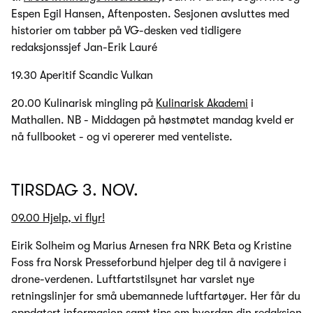
Espen Egil Hansen, Aftenposten. Sesjonen avsluttes med
historier om tabber på VG-desken ved tidligere
redaksjonssjef Jan-Erik Lauré
19.30 Aperitif Scandic Vulkan
20.00 Kulinarisk mingling på
Kulinarisk Akademi
i
Mathallen. NB - Middagen på høstmøtet mandag kveld er
nå fullbooket - og vi opererer med venteliste.
TIRSDAG 3. NOV.
09.00 Hjelp, vi flyr!
Eirik Solheim og Marius Arnesen fra NRK Beta og Kristine
Foss fra Norsk Presseforbund hjelper deg til å navigere i
drone-verdenen. Luftfartstilsynet har varslet nye
retningslinjer for små ubemannede luftfartøyer. Her får du
oppdatert informasjon samt tips om hvordan din redaksjon