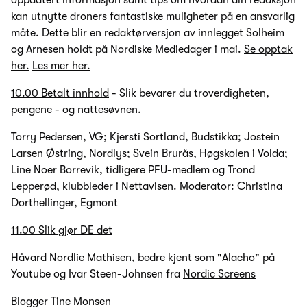
kan utnytte droners fantastiske muligheter på en ansvarlig
måte. Dette blir en redaktørversjon av innlegget Solheim
og Arnesen holdt på Nordiske Mediedager i mai.
Se opptak
her.
Les mer her.
10.00 Betalt innhold
- Slik bevarer du troverdigheten,
pengene - og nattesøvnen.
Torry Pedersen, VG; Kjersti Sortland, Budstikka; Jostein
Larsen Østring, Nordlys; Svein Brurås, Høgskolen i Volda;
Line Noer Borrevik, tidligere PFU-medlem og Trond
Lepperød, klubbleder i Nettavisen. Moderator: Christina
Dorthellinger, Egmont
11.00 Slik gjør DE det
Håvard Nordlie Mathisen, bedre kjent som
"Alacho"
på
Youtube og Ivar Steen-Johnsen fra
Nordic Screens
Blogger
Tine Monsen