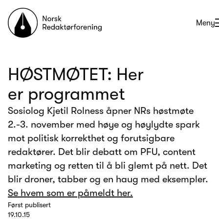
Til forsiden
Åpne
Meny
HØSTMØTET: Her
er programmet
Sosiolog Kjetil Rolness åpner NRs høstmøte
2.-3. november med høye og høylydte spark
mot politisk korrekthet og forutsigbare
redaktører. Det blir debatt om PFU, content
marketing og retten til å bli glemt på nett. Det
blir droner, tabber og en haug med eksempler.
Se hvem som er påmeldt her.
Først publisert
19.10.15