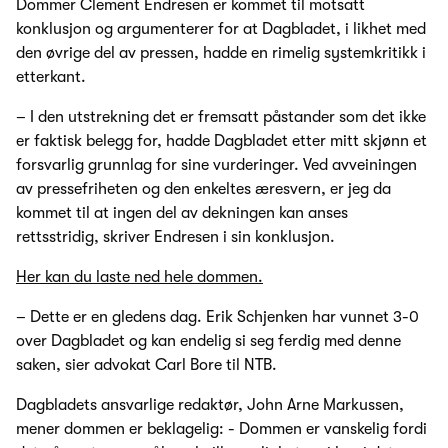
Dommer Clement Endresen er kommet til motsatt
konklusjon og argumenterer for at Dagbladet, i likhet med
den øvrige del av pressen, hadde en rimelig systemkritikk i
etterkant.
– I den utstrekning det er fremsatt påstander som det ikke
er faktisk belegg for, hadde Dagbladet etter mitt skjønn et
forsvarlig grunnlag for sine vurderinger. Ved avveiningen
av pressefriheten og den enkeltes æresvern, er jeg da
kommet til at ingen del av dekningen kan anses
rettsstridig, skriver Endresen i sin konklusjon.
Her kan du laste ned hele dommen.
– Dette er en gledens dag. Erik Schjenken har vunnet 3-0
over Dagbladet og kan endelig si seg ferdig med denne
saken, sier advokat Carl Bore til NTB.
Dagbladets ansvarlige redaktør, John Arne Markussen,
mener dommen er beklagelig: - Dommen er vanskelig fordi