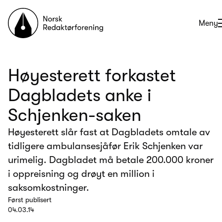
Til forsiden
Åpne
Meny
Høyesterett forkastet
Dagbladets anke i
Schjenken-saken
Høyesterett slår fast at Dagbladets omtale av
tidligere ambulansesjåfør Erik Schjenken var
urimelig. Dagbladet må betale 200.000 kroner
i oppreisning og drøyt en million i
saksomkostninger.
Først publisert
04.03.14