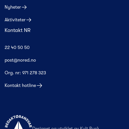
Nyheter
Aktiviteter
Kontakt NR
22 40 50 50
post@nored.no
Org. nr:
971 278 323
Kontakt hotline
Til forsiden
Designet og utviklet av
Kult Byrå