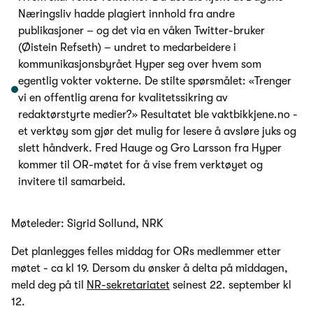
Næringsliv hadde plagiert innhold fra andre
publikasjoner – og det via en våken Twitter-bruker
(Øistein Refseth) – undret to medarbeidere i
kommunikasjonsbyrået Hyper seg over hvem som
egentlig vokter vokterne. De stilte spørsmålet: «Trenger
vi en offentlig arena for kvalitetssikring av
redaktørstyrte medier?» Resultatet ble vaktbikkjene.no -
et verktøy som gjør det mulig for lesere å avsløre juks og
slett håndverk. Fred Hauge og Gro Larsson fra Hyper
kommer til OR-møtet for å vise frem verktøyet og
invitere til samarbeid.
Møteleder: Sigrid Sollund, NRK
Det planlegges felles middag for ORs medlemmer etter
møtet - ca kl 19. Dersom du ønsker å delta på middagen,
meld deg på til
NR-sekretariatet
seinest 22. september kl
12.