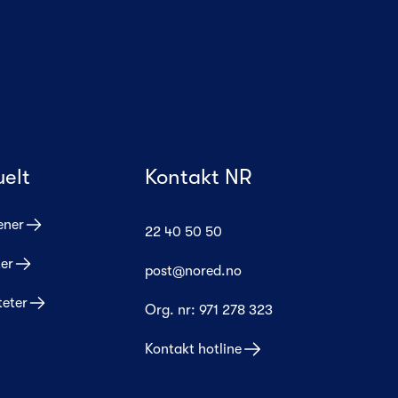
uelt
Kontakt NR
ener
22 40 50 50
er
post@nored.no
teter
Org. nr:
971 278 323
Kontakt hotline