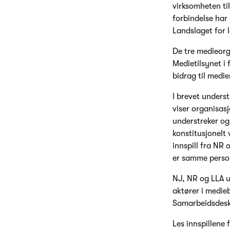
virksomheten ti
forbindelse har
Landslaget for l
De tre medieorg
Medietilsynet i 
bidrag til medi
I brevet unders
viser organisas
understreker ogs
konstitusjonelt 
innspill fra NR
er samme person
NJ, NR og LLA u
aktører i medie
Samarbeidsdeske
Les innspillene 