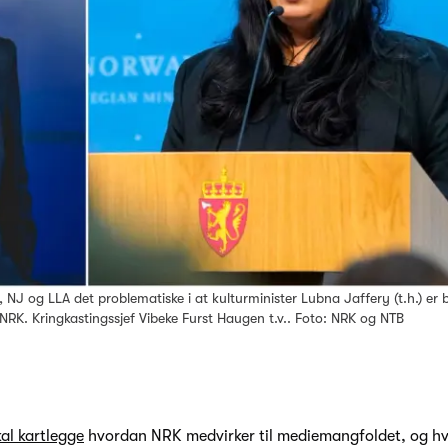
, NJ og LLA det problematiske i at kulturminister Lubna Jaffery (t.h.) er
RK. Kringkastingssjef Vibeke Furst Haugen t.v.. Foto: NRK og NTB
kal kartlegge
hvordan NRK medvirker til mediemangfoldet, og h