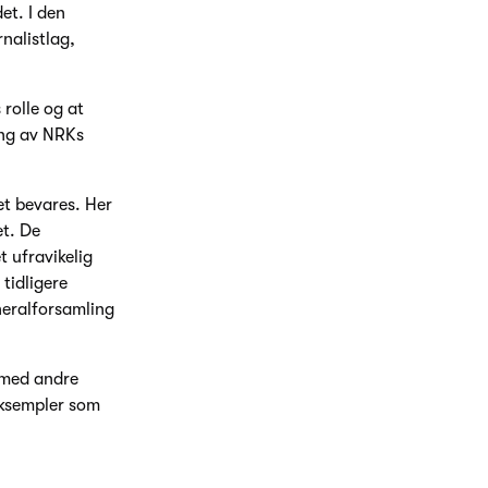
et. I den
nalistlag,
rolle og at
ing av NRKs
et bevares. Her
et. De
t ufravikelig
 tidligere
neralforsamling
 med andre
eksempler som