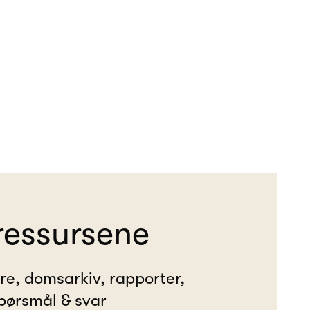
ressursene
ere, domsarkiv, rapporter,
pørsmål & svar