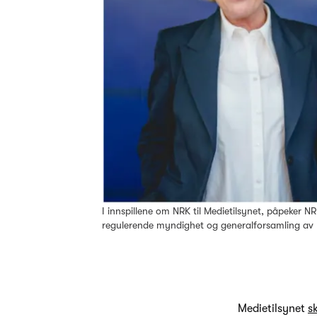
I innspillene om NRK til Medietilsynet, påpeker NR
regulerende myndighet og generalforsamling av N
Medietilsynet
s