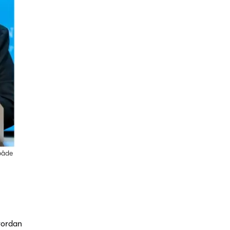
 både
vordan