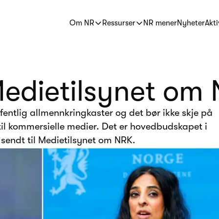
Om NR
Ressurser
NR mener
Nyheter
Akti
l Medietilsynet om
ffentlig allmennkringkaster og det bør ikke skje på
il kommersielle medier. Det er hovedbudskapet i
sendt til Medietilsynet om NRK.