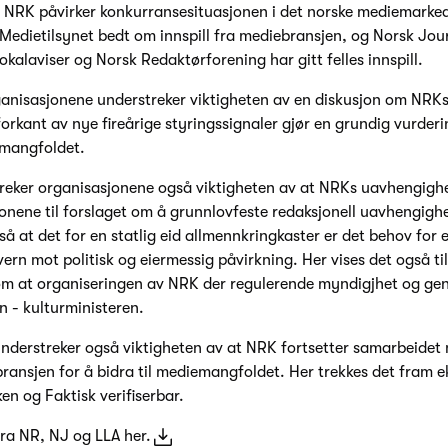
l NRK påvirker konkurransesituasjonen i det norske mediemarked
 Medietilsynet bedt om innspill fra mediebransjen, og Norsk Jour
okalaviser og Norsk Redaktørforening har gitt felles innspill.
anisasjonene understreker viktigheten av en diskusjon om NRKs 
forkant av nye fireårige styringssignaler gjør en grundig vurder
emangfoldet.
treker organisasjonene også viktigheten av at NRKs uavhengigh
jonene til forslaget om å grunnlovfeste redaksjonell uavhengigh
å at det for en statlig eid allmennkringkaster er det behov for e
vern mot politisk og eiermessig påvirkning. Her vises det også til
 om at organiseringen av NRK der regulerende myndigjhet og ge
 - kulturministeren.
nderstreker også viktigheten av at NRK fortsetter samarbeidet
bransjen for å bidra til mediemangfoldet. Her trekkes det fram 
n og Faktisk verifiserbar.
fra NR, NJ og LLA her.