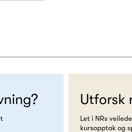
vning?
Utforsk 
t
Let i NRs veiled
kursopptak og s