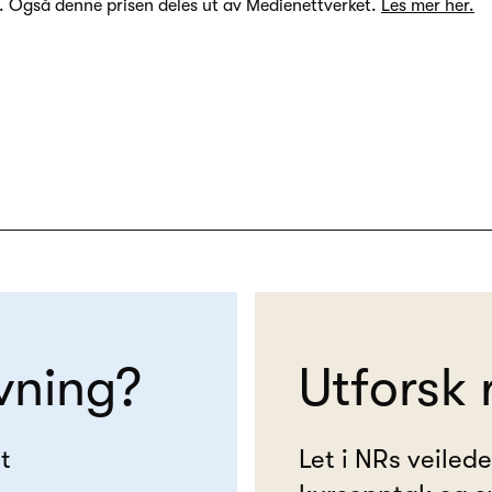
. Også denne prisen deles ut av Medienettverket.
Les mer her.
vning?
Utforsk 
t
Let i NRs veiled