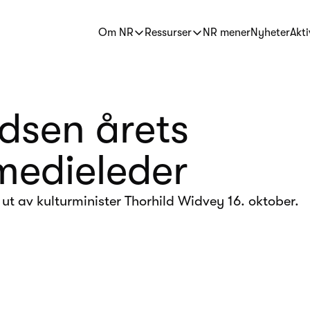
Om NR
Ressurser
NR mener
Nyheter
Akti
dsen årets
medieleder
 ut av kulturminister Thorhild Widvey 16. oktober.