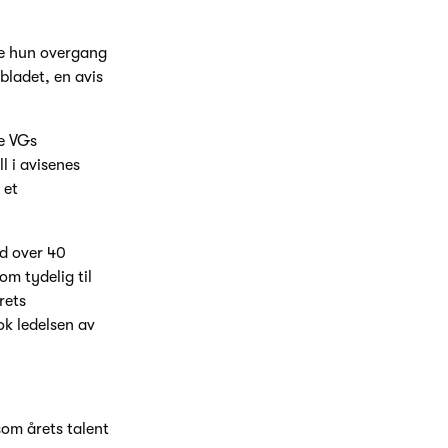
te hun overgang
bladet, en avis
ye VGs
l i avisenes
 et
d over 40
om tydelig til
rets
ok ledelsen av
 som årets talent