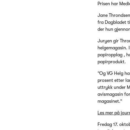
Prisen har Medie
Jane Throndsen 
fra Dagbladet t
der hun gjennom 
Juryen gir Thro
helgemagasin. I 
papiropplag , ha
papirprodukt.
“Og VG Helg har
prosent etter la
uttrykk under Me
avismagasin for
magasinet.”
Les mer på jour
Fredag 17. oktob