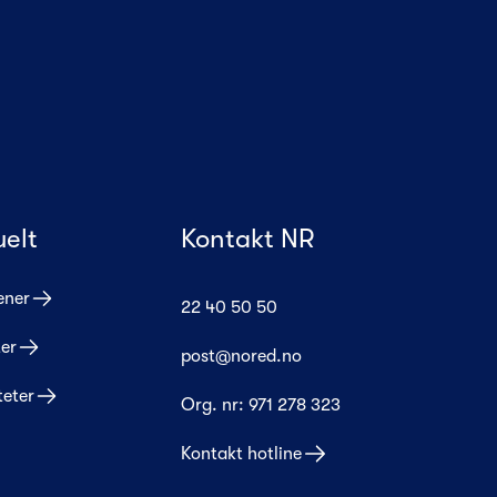
uelt
Kontakt NR
ener
22 40 50 50
er
post@nored.no
teter
Org. nr:
971 278 323
Kontakt hotline