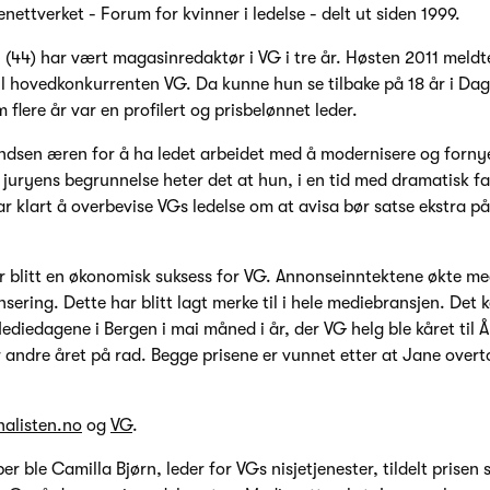
nettverket - Forum for kvinner i ledelse - delt ut siden 1999.
(44) har vært magasinredaktør i VG i tre år. Høsten 2011 meld
il hovedkonkurrenten VG. Da kunne hun se tilbake på 18 år i Dag
flere år var en profilert og prisbelønnet leder.
ndsen æren for å ha ledet arbeidet med å modernisere og forn
juryens begrunnelse heter det at hun, i en tid med dramatisk fal
r klart å overbevise VGs ledelse om at avisa bør satse ekstra på
 blitt en økonomisk suksess for VG. Annonseinntektene økte me
nsering. Dette har blitt lagt merke til i hele mediebransjen. Det k
diedagene i Bergen i mai måned i år, der VG helg ble kåret til Å
 andre året på rad. Begge prisene er vunnet etter at Jane overt
nalisten.no
og
VG
.
er ble Camilla Bjørn, leder for VGs nisjetjenester, tildelt prisen