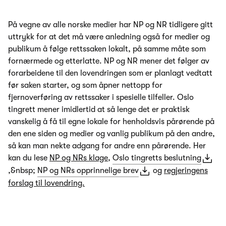
På vegne av alle norske medier har NP og NR tidligere gitt
uttrykk for at det må være anledning også for medier og
publikum å følge rettssaken lokalt, på samme måte som
fornærmede og etterlatte. NP og NR mener det følger av
forarbeidene til den lovendringen som er planlagt vedtatt
før saken starter, og som åpner nettopp for
fjernoverføring av rettssaker i spesielle tilfeller. Oslo
tingrett mener imidlertid at så lenge det er praktisk
vanskelig å få til egne lokale for henholdsvis pårørende på
den ene siden og medier og vanlig publikum på den andre,
så kan man nekte adgang for andre enn pårørende. Her
kan du lese
NP og NRs klage
,
Oslo tingretts beslutning
,&nbsp;
NP og NRs opprinnelige brev
og
regjeringens
forslag til lovendring.