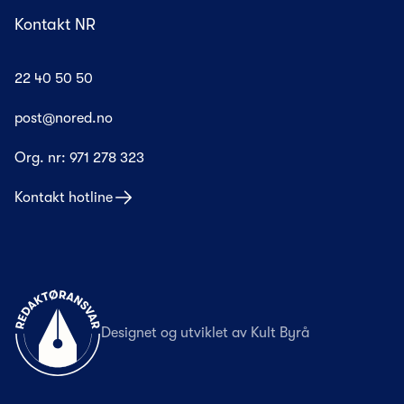
Kontakt NR
22 40 50 50
post@nored.no
Org. nr:
971 278 323
Kontakt hotline
Til forsiden
Designet og utviklet av
Kult Byrå