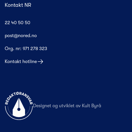
Kontakt NR
22 40 50 50
post@nored.no
Org. nr:
971 278 323
Kontakt hotline
Til forsiden
Designet og utviklet av
Kult Byrå