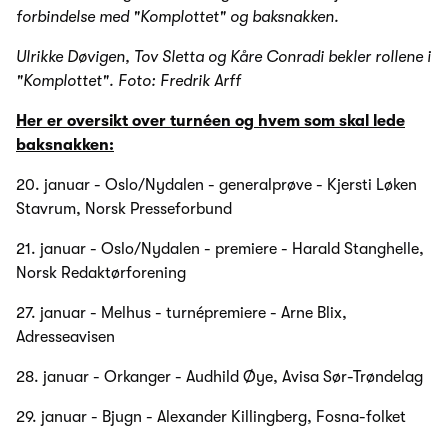
forbindelse med "Komplottet" og baksnakken.
Ulrikke Døvigen, Tov Sletta og Kåre Conradi bekler rollene i
"Komplottet". Foto: Fredrik Arff
Her er oversikt over turnéen og hvem som skal lede
baksnakken:
20. januar - Oslo/Nydalen - generalprøve - Kjersti Løken
Stavrum, Norsk Presseforbund
21. januar - Oslo/Nydalen - premiere - Harald Stanghelle,
Norsk Redaktørforening
27. januar - Melhus - turnépremiere - Arne Blix,
Adresseavisen
28. januar - Orkanger - Audhild Øye, Avisa Sør-Trøndelag
29. januar - Bjugn - Alexander Killingberg, Fosna-folket