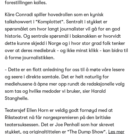
forestillingen kalles.
Kåre Conradi spiller hovedrollen som en kynisk
talkshowvert i "Komplottet". Sentralt i stykket er
spørsmålet om hvor langt journalister vil gå for en god
historie. Og sentrale spørsmål i baksnakken er hvorvidt
dette kunne skjedd i Norge og i hvor stor grad folk tenker
over at deres mediebruk - og ikke minst klikk - kan bidra til
å forme journalistikken.
- Dette er en flott anledning for oss til å møte våre lesere
og seere i direkte samtale. Det er helt naturlig for
mediehusene å åpne mer opp rundt de redaksjonelle valg
som tas og hvilke medoder vi bruker, sier Harald
Stanghelle.
Teatersjef Ellen Horn er veldig godt fornøyd med at
Riksteatret nå får norgespremieren på den britiske
teatersuksessen. Det er Joe Penhall som har skrevet
stykket, og originaltittelen er "The Dump Show".
Les mer