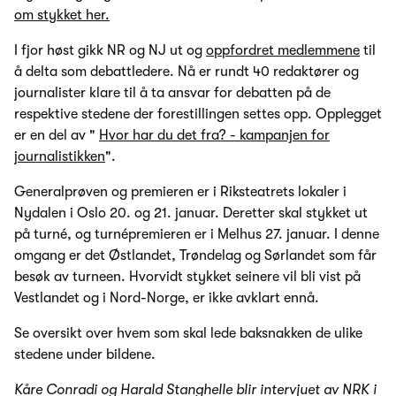
om stykket her.
I fjor høst gikk NR og NJ ut og
oppfordret medlemmene
til
å delta som debattledere. Nå er rundt 40 redaktører og
journalister klare til å ta ansvar for debatten på de
respektive stedene der forestillingen settes opp. Opplegget
er en del av "
Hvor har du det fra? - kampanjen for
journalistikken
".
Generalprøven og premieren er i Riksteatrets lokaler i
Nydalen i Oslo 20. og 21. januar. Deretter skal stykket ut
på turné, og turnépremieren er i Melhus 27. januar. I denne
omgang er det Østlandet, Trøndelag og Sørlandet som får
besøk av turneen. Hvorvidt stykket seinere vil bli vist på
Vestlandet og i Nord-Norge, er ikke avklart ennå.
Se oversikt over hvem som skal lede baksnakken de ulike
stedene under bildene.
Kåre Conradi og Harald Stanghelle blir intervjuet av NRK i