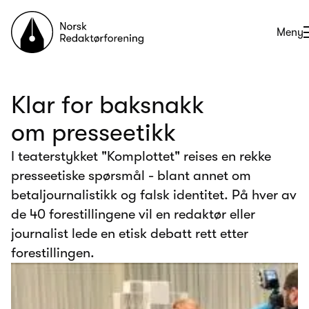
Til forsiden
Åpne
Meny
Klar for baksnakk
om presseetikk
I teaterstykket "Komplottet" reises en rekke
presseetiske spørsmål - blant annet om
betaljournalistikk og falsk identitet. På hver av
de 40 forestillingene vil en redaktør eller
journalist lede en etisk debatt rett etter
forestillingen.