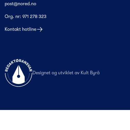
post@nored.no
Org. nr:
971 278 323
Kontakt hotline
Til forsiden
Designet og utviklet av
Kult Byrå