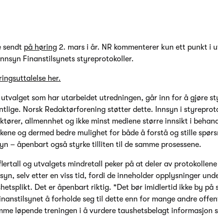
e sendt
på høring
2. mars i år. NR kommenterer kun ett punkt i 
nnsyn Finanstilsynets styreprotokoller.
ingsuttalelse her.
 i utvalget som har utarbeidet utredningen, går inn for å gjøre st
ntlige. Norsk Redaktørforening støtter dette. Innsyn i styreproto
aktører, allmennhet og ikke minst mediene større innsikt i behan
kene og dermed bedre mulighet for både å forstå og stille spørs
syn – åpenbart også styrke tilliten til de samme prosessene.
flertall og utvalgets mindretall peker på at deler av protokollene 
syn, selv etter en viss tid, fordi de inneholder opplysninger und
etsplikt. Det er åpenbart riktig. "Det bør imidlertid ikke by på 
nanstilsynet å forholde seg til dette enn for mange andre offen
mme løpende treningen i å vurdere taushetsbelagt informasjon 