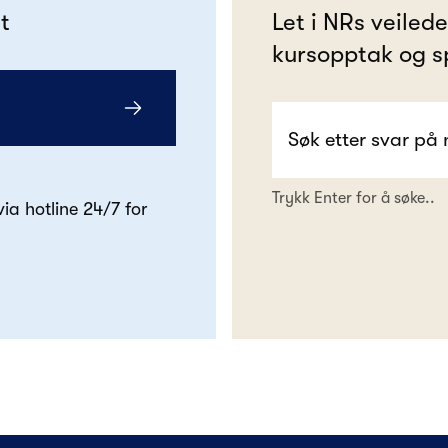
t
Let i NRs veiled
kursopptak og s
Trykk Enter for å søke..
 via hotline 24/7 for