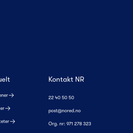
uelt
Kontakt NR
ener
22 40 50 50
er
post@nored.no
teter
Org. nr:
971 278 323