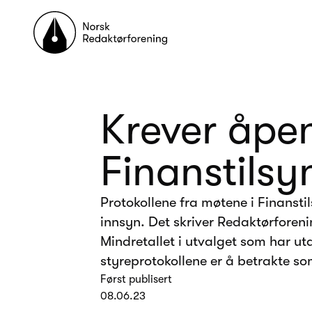
Til forsiden
Krever åpe
Finanstilsy
Protokollene fra møtene i Finanst
innsyn. Det skriver Redaktørforenin
Mindretallet i utvalget som har u
styreprotokollene er å betrakte s
Først publisert
08.06.23