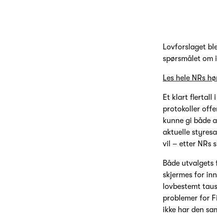
Lovforslaget bl
spørsmålet om i
Les hele NRs hør
Et klart flertall
protokoller offe
kunne gi både 
aktuelle styresa
vil – etter NRs 
Både utvalgets 
skjermes for inn
lovbestemt taush
problemer for Fi
ikke har den sa