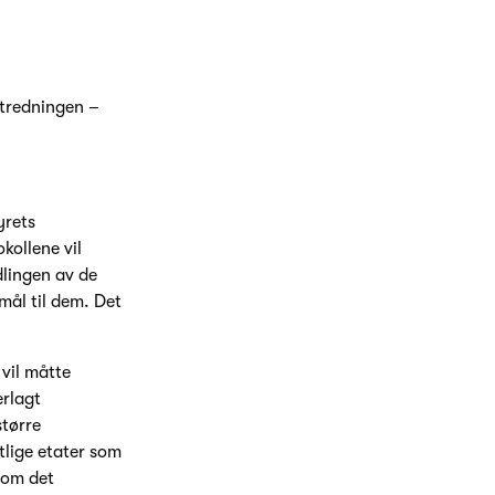
utredningen –
yrets
kollene vil
dlingen av de
mål til dem. Det
vil måtte
erlagt
større
tlige etater som
som det