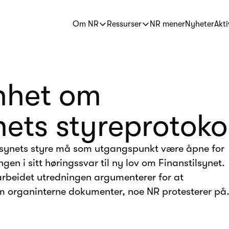
Om NR
Ressurser
NR mener
Nyheter
Akti
nhet om
nets styreprotoko
ilsynets styre må som utgangspunkt være åpne for
gen i sitt høringssvar til ny lov om Finanstilsynet.
tarbeidet utredningen argumenterer for at
om organinterne dokumenter, noe NR protesterer på