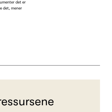
kumenter det er
re det, mener
ressursene