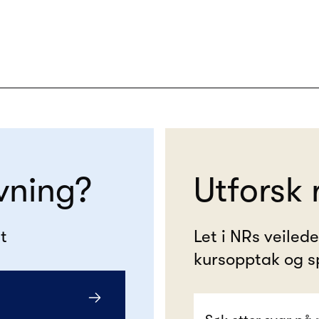
vning?
Utforsk 
t
Let i NRs veiled
kursopptak og s