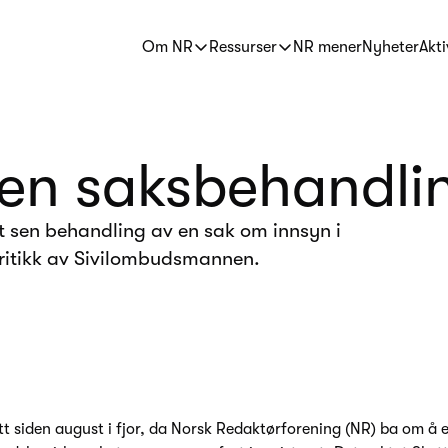
Om NR
Ressurser
NR mener
Nyheter
Akti
 sen saksbehandli
 sen behandling av en sak om innsyn i
kritikk av Sivilombudsmannen.
t siden august i fjor, da Norsk Redaktørforening (NR) ba om å e