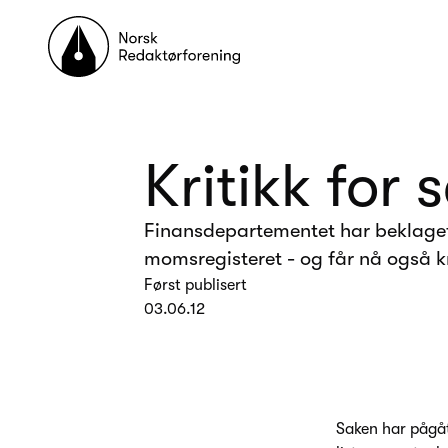
Til forsiden
Kritikk for
Finansdepartementet har beklaget
momsregisteret - og får nå også 
Først publisert
03.06.12
Saken har pågåt