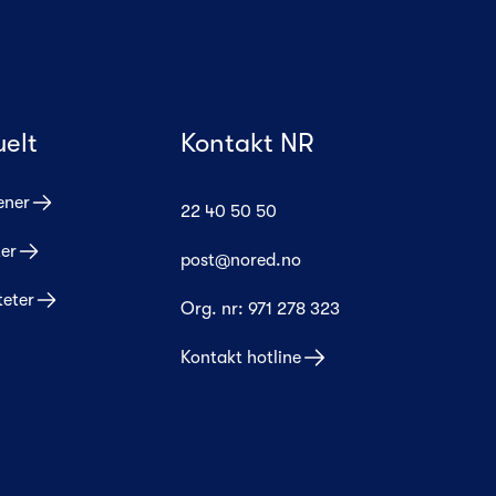
uelt
Kontakt NR
ener
22 40 50 50
er
post@nored.no
teter
Org. nr:
971 278 323
Kontakt hotline