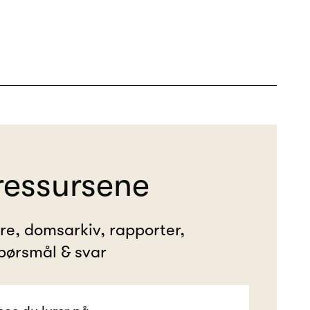
ressursene
ere, domsarkiv, rapporter,
pørsmål & svar