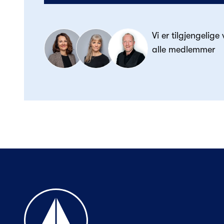
Vi er tilgjengelige
alle medlemmer
Til forsiden