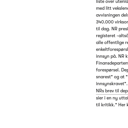
liste over utenl
med litt vekslen
avvisningen dels
340.000 virksom
til dag. NR pres
registeret -alt
alle offentlige 
enkeltforespørsl
innsyn på. NR k
Finansdepartemen
forespørsel. De
snarest" og at "
innsynskravet".
NRs brev til de
sier i en ny ut
til kritikk." Her