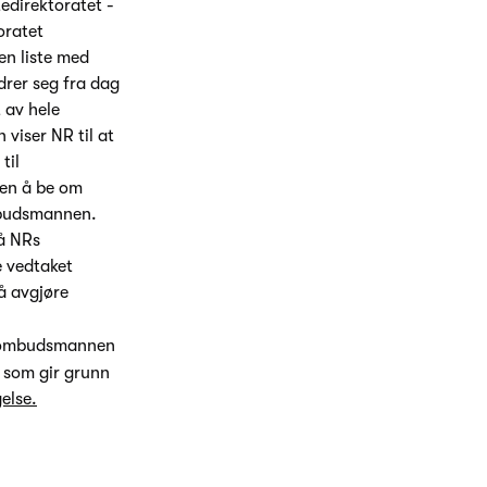
tedirektoratet -
oratet
 en liste med
drer seg fra dag
t av hele
viser NR til at
til
ten å be om
ombudsmannen.
lå NRs
e vedtaket
å avgjøre
ilombudsmannen
e som gir grunn
else.