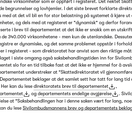
andske virksomheter som er oppført i registeret. Det nektet Skat
de begrunnelser og lovhjemler. I det siste brevet forklarte direkt
 med at det vil bli en for stor belastning på systemet å kjøre ut
heter, og dels med at registeret er "dynamisk" og derfor foran
iserte i brev til departementet at det ikke er snakk om en utskrif
så de 340.000 virksomhetene - men kun de utenlandske. Dessuten 
registre er dynamiske, og det samme problemet oppstår i forhold 
er i registeret - som direktoratet har anvist som den riktige må
laget i siste omgang også saksbehandlingstiden inn for Sivil
tet slo for en tid tilbake fast at det ikke er hjemmel for å avs
partementet understreker at "Skattedirektoratet vil gjennomfør
Departementet beklager at det samlet sett har tatt for lang tid 
 Her kan du lese
direktoratets brev til departementet
,
partementet
og
departementets endelige avgjørelse
. Siv
talelse at "Saksbehandlingen har i denne saken vært for lang, no
 kan du lese
Sivilombudsmannens brev og departementets beklag