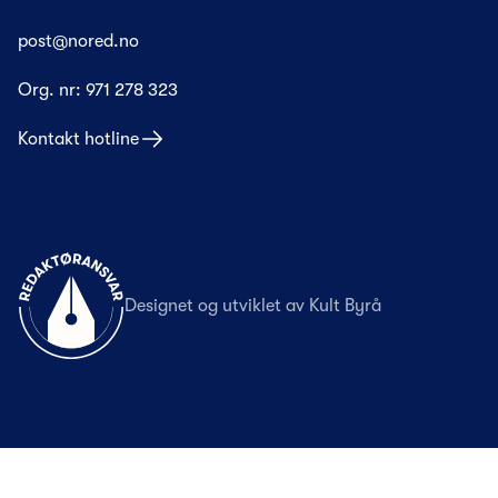
post@nored.no
Org. nr:
971 278 323
Kontakt hotline
Til forsiden
Designet og utviklet av
Kult Byrå