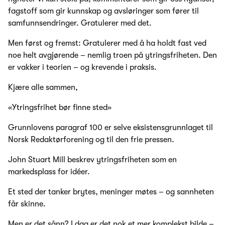
fagstoff som gir kunnskap og avsløringer som fører til
samfunnsendringer. Gratulerer med det.
Men først og fremst: Gratulerer med å ha holdt fast ved
noe helt avgjørende – nemlig troen på ytringsfriheten. Den
er vakker i teorien – og krevende i praksis.
Kjære alle sammen,
«Ytringsfrihet bør finne sted»
Grunnlovens paragraf 100 er selve eksistensgrunnlaget til
Norsk Redaktørforening og til den frie pressen.
John Stuart Mill beskrev ytringsfriheten som en
markedsplass for idéer.
Et sted der tanker brytes, meninger møtes – og sannheten
får skinne.
Men er det sånn? I dag er det nok et mer komplekst bilde –