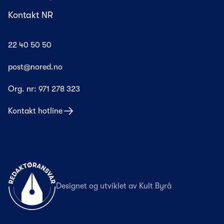
Kontakt NR
22 40 50 50
post@nored.no
Org. nr:
971 278 323
Kontakt hotline
Til forsiden
Designet og utviklet av
Kult Byrå