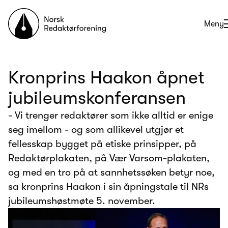
Til forsiden
Åpne
Meny
Kronprins Haakon åpnet
jubileumskonferansen
- Vi trenger redaktører som ikke alltid er enige
seg imellom - og som allikevel utgjør et
fellesskap bygget på etiske prinsipper, på
Redaktørplakaten, på Vær Varsom-plakaten,
og med en tro på at sannhetssøken betyr noe,
sa kronprins Haakon i sin åpningstale til NRs
jubileumshøstmøte 5. november.