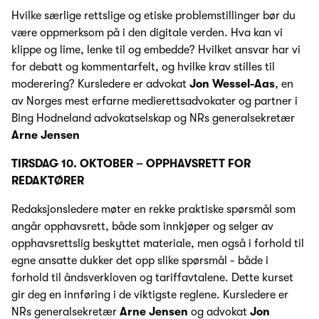
Hvilke særlige rettslige og etiske problemstillinger bør du
være oppmerksom på i den digitale verden. Hva kan vi
klippe og lime, lenke til og embedde? Hvilket ansvar har vi
for debatt og kommentarfelt, og hvilke krav stilles til
moderering? Kursledere er advokat
Jon Wessel-Aas
, en
av Norges mest erfarne medierettsadvokater og partner i
Bing Hodneland advokatselskap og NRs generalsekretær
Arne Jensen
TIRSDAG 10. OKTOBER – OPPHAVSRETT FOR
REDAKTØRER
Redaksjonsledere møter en rekke praktiske spørsmål som
angår opphavsrett, både som innkjøper og selger av
opphavsrettslig beskyttet materiale, men også i forhold til
egne ansatte dukker det opp slike spørsmål - både i
forhold til åndsverkloven og tariffavtalene. Dette kurset
gir deg en innføring i de viktigste reglene. Kursledere er
NRs generalsekretær
Arne Jensen
og advokat
Jon