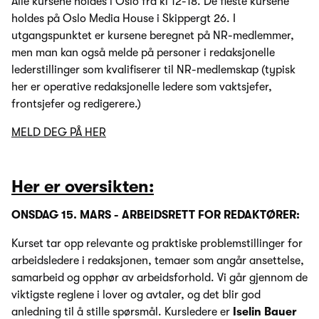
Alle kursene holdes i Oslo fra kl 12-18. De fleste kursene
holdes på Oslo Media House i Skippergt 26. I
utgangspunktet er kursene beregnet på NR-medlemmer,
men man kan også melde på personer i redaksjonelle
lederstillinger som kvalifiserer til NR-medlemskap (typisk
her er operative redaksjonelle ledere som vaktsjefer,
frontsjefer og redigerere.)
MELD DEG PÅ HER
Her er oversikten:
ONSDAG 15. MARS - ARBEIDSRETT FOR REDAKTØRER:
Kurset tar opp relevante og praktiske problemstillinger for
arbeidsledere i redaksjonen, temaer som angår ansettelse,
samarbeid og opphør av arbeidsforhold. Vi går gjennom de
viktigste reglene i lover og avtaler, og det blir god
anledning til å stille spørsmål. Kursledere er
Iselin Bauer