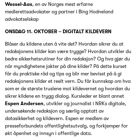
Wessel-Aas
, en av Norges mest erfarne
medierettsadvokater og partner i Bing Hodneland
advokatselskap
ONSDAG 11. OKTOBER – DIGITALT KILDEVERN
Blåser du kildene uten å vite det? Hvordan sikrer du at
redaksjonens kilder kan være trygge? Hvordan utvikler du
bedre sikkerhetsrutiner for din redaksjon? Og hva gjør du
når myndighetene jakter på dine kilder? På dette kurset
får du praktiske råd og tips og blir mer bevisst på å gi
redaksjonens kilder et reelt vern. Du får kunnskap om hva
som er de største truslene mot kildevernet og hvordan du
sikrer kildene en trygg dialog. Kursleder er blant annet
Espen Andersen
, utvikler og journalist i NRKs digitale,
undersøkende redaksjon og særlig opptatt av
datasikkerhet og kildevern. Espen er medlem av
presseforbundets offentlighetsutvalg, og forkjemper for
økt åpenhet og innsyn i offentlige data.