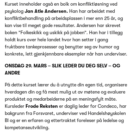
Kurset inneholder også en bolk om konfliktløsning ved
psykolog
Jan Atle Andersen.
Han har arbeidet med
konfliktbehandling på arbeidsplassen i mer enn 25 år, og
kan vise til meget gode resultater. Andersen har skrevet
boken ”Folkeskikk og uskikk på jobben”. Han har i tillegg
holdt kurs over hele landet hvor han setter i gang
fruktbare tankeprosesser og benytter seg av humor og
konkrete, lett gjenkjennbare eksempler når han underviser.
ONSDAG 29. MARS – SLIK LEDER DU DEG SELV – OG
ANDRE
På dette kurset lærer du å utnytte din egen tid, organisere
hverdagen din og få mest mulig ut av møtene og evaluere
produktet og medarbeiderne på en meningsfylt måte.
Kursleder
Frode Reksten
er daglig leder for Condeco, har
bakgrunn fra Forsvaret, underviser ved Handelshøyskolen
BI og er en erfaren og ettertraktet foreleser på ledelse og
kompetanseutvikling.