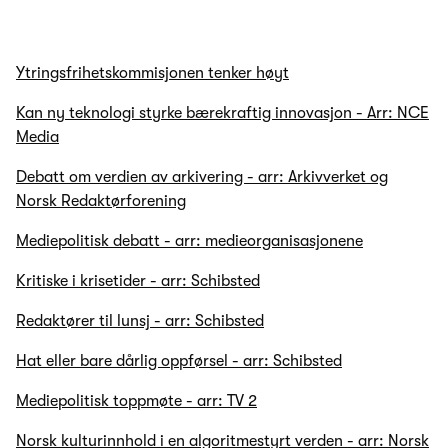
Ytringsfrihetskommisjonen tenker høyt
Kan ny teknologi styrke bærekraftig innovasjon - Arr: NCE
Media
Debatt om verdien av arkivering - arr: Arkivverket og
Norsk Redaktørforening
Mediepolitisk debatt - arr: medieorganisasjonene
Kritiske i krisetider - arr: Schibsted
Redaktører til lunsj - arr: Schibsted
Hat eller bare dårlig oppførsel - arr: Schibsted
Mediepolitisk toppmøte - arr: TV 2
Norsk kulturinnhold i en algoritmestyrt verden - arr: Norsk