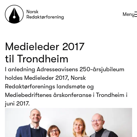
Til forsiden
Åpne
Meny
Medieleder 2017
til Trondheim
I anledning Adresseavisens 250-årsjubileum
holdes Medieleder 2017, Norsk
Redaktørforenings landsmøte og
Mediebedriftenes årskonferanse i Trondheim i
juni 2017.