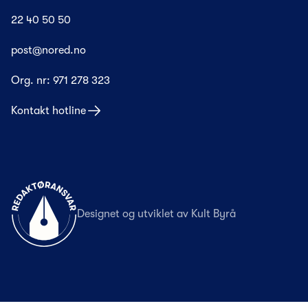
22 40 50 50
post@nored.no
Org. nr:
971 278 323
Kontakt hotline
Til forsiden
Designet og utviklet av
Kult Byrå