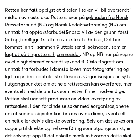
Retten har fått opplyst at tiltalen i saken vil bli oversendt i
midten av neste uke. Rettens svar på
søknaden fra Norsk
Presseforbund (NP) og Norsk Redaktørforening (NR)
om
unntak fra opptaksforbudet&nbsp; vil av den grunn først
&nbsp;foreligge i slutten av neste uke.&nbsp; Det har
kommet inn til sammen 9 uttalelser til søknaden, som er
lagt ut på tingrettens hjemmesider
. NP og NR har på vegne
av alle nyhetsmedier sendt søknad til Oslo tingrett om
unntak fra forbudet i domstolloven mot fotografering og
lyd- og video-opptak i straffesaker. Organisasjonene søker
i utgangspunktet om at hele rettssaken kan overføres, men
eventuelt med de unntak som retten finner nødvendige.
Retten skal uansett produsere en video-overføring av
rettssaken. I den forbindelse søker medieorganisasjonene
om at samme signaler kan brukes av mediene, eventuelt i
en helt eller delvis direkte overføring. Selv om det søkes om
adgang til direkte og hel overføring som utgangspunkt, er
det selvsagt opp til det enkelte medium hvordan dette skal