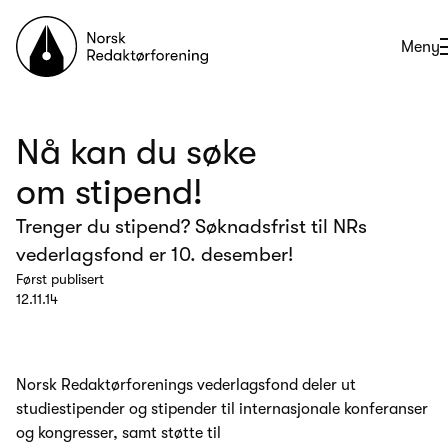
Til forsiden
Åpne
Meny
Nå kan du søke
om stipend!
Trenger du stipend? Søknadsfrist til NRs
vederlagsfond er 10. desember!
Først publisert
12.11.14
Norsk Redaktørforenings vederlagsfond deler ut
studiestipender og stipender til internasjonale konferanser
og kongresser, samt støtte til