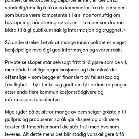
politiet, direktorater og departementer, er det altså
vanskelig/umulig å få noen kommentar fra de personer
som burde være kompetente til å si noe fornuftig om
bevæpning, håndtering av våpen – temaer som kunne
bidra til å gi publikum saklig informasjon og trygghet.»
Så understreker Letvik at mange innen politiet er meget
behjelpelige med å gi god informasjon og svarer raskt.
Private selskaper står selvsagt fritt til å gjøre som de vil,
men både frivillige organisasjoner og ikke minst det
offentlige – som begge er finansiert av fellesskap og
frivillighet – bør tenke seg godt om før de kaster penger
etter enda flere kommunikasjonsrådgivere og
informasjonskonsulenter.
Mye tyder på at altfor mange av dem selger gråstein til
gullpris og produserer språklige klisjeer og ordinære
tekster til timepriser som ikke står i stil med hva som
leveres. Alt dette mens det blir stadig vanskeligere å få