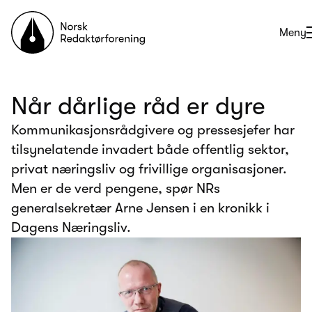
Til forsiden
Åpne
Meny
Når dårlige råd er dyre
Kommunikasjonsrådgivere og pressesjefer har
tilsynelatende invadert både offentlig sektor,
privat næringsliv og frivillige organisasjoner.
Men er de verd pengene, spør NRs
generalsekretær Arne Jensen i en kronikk i
Dagens Næringsliv.