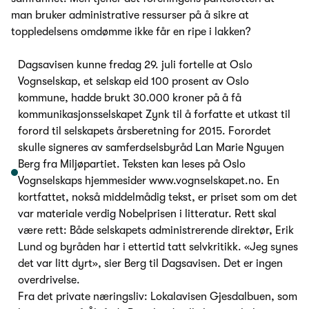
man bruker administrative ressurser på å sikre at
toppledelsens omdømme ikke får en ripe i lakken?
Dagsavisen kunne fredag 29. juli fortelle at Oslo
Vognselskap, et selskap eid 100 prosent av Oslo
kommune, hadde brukt 30.000 kroner på å få
kommunikasjonsselskapet Zynk til å forfatte et utkast til
forord til selskapets årsberetning for 2015. Forordet
skulle signeres av samferdselsbyråd Lan Marie Nguyen
Berg fra Miljøpartiet. Teksten kan leses på Oslo
Vognselskaps hjemmesider www.vognselskapet.no. En
kortfattet, nokså middelmådig tekst, er priset som om det
var materiale verdig Nobelprisen i litteratur. Rett skal
være rett: Både selskapets administrerende direktør, Erik
Lund og byråden har i ettertid tatt selvkritikk. «Jeg synes
det var litt dyrt», sier Berg til Dagsavisen. Det er ingen
overdrivelse.
Fra det private næringsliv: Lokalavisen Gjesdalbuen, som