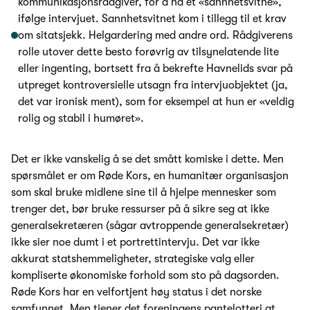
kommunikasjonsrådgiver, for å ha et «sannhetsvitne»,
ifølge intervjuet. Sannhetsvitnet kom i tillegg til et krav
om sitatsjekk. Helgardering med andre ord. Rådgiverens
rolle utover dette besto forøvrig av tilsynelatende lite
eller ingenting, bortsett fra å bekrefte Havnelids svar på
utpreget kontroversielle utsagn fra intervjuobjektet (ja,
det var ironisk ment), som for eksempel at hun er «veldig
rolig og stabil i humøret».
Det er ikke vanskelig å se det smått komiske i dette. Men
spørsmålet er om Røde Kors, en humanitær organisasjon
som skal bruke midlene sine til å hjelpe mennesker som
trenger det, bør bruke ressurser på å sikre seg at ikke
generalsekretæren (sågar avtroppende generalsekretær)
ikke sier noe dumt i et portrettintervju. Det var ikke
akkurat statshemmeligheter, strategiske valg eller
kompliserte økonomiske forhold som sto på dagsorden.
Røde Kors har en velfortjent høy status i det norske
samfunnet. Men tjener det foreningens pantelotteri at