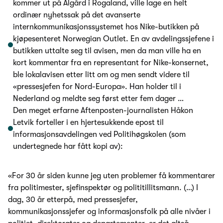
kommer ut på Ålgård i Rogaland, ville lage en helt
ordinær nyhetssak på det avanserte
internkommunikasjonssystemet hos Nike-butikken på
kjøpesenteret Norwegian Outlet. En av avdelingssjefene i
butikken uttalte seg til avisen, men da man ville ha en
kort kommentar fra en representant for Nike-konsernet,
ble lokalavisen etter litt om og men sendt videre til
«pressesjefen for Nord-Europa». Han holder til i
Nederland og meldte seg først etter fem dager …
Den meget erfarne Aftenposten-journalisten Håkon
Letvik forteller i en hjertesukkende epost til
informasjonsavdelingen ved Politihøgskolen (som
undertegnede har fått kopi av):
«For 30 år siden kunne jeg uten problemer få kommentarer
fra politimester, sjefinspektør og polititillitsmann. (…) I
dag, 30 år etterpå, med pressesjefer,
kommunikasjonssjefer og informasjonsfolk på alle nivåer i