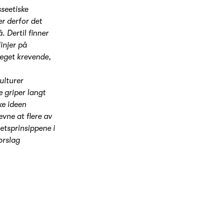
sseetiske
r derfor det
. Dertil finner
injer på
meget krevende,
kulturer
e griper langt
ke ideen
evne at flere av
etsprinsippene i
orslag