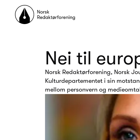
Til forsiden
Nei til euro
Norsk Redaktørforening, Norsk Jour
Kulturdepartementet i sin motstand
mellom personvern og medieomtal