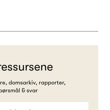
ressursene
ere, domsarkiv, rapporter,
pørsmål & svar