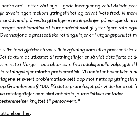
andre ord – etter vårt syn – gode lovregler og velutviklede pre
r avveiningen mellom ytringsfrihet og privatlivets fred. Vi mene
r unødvendig å vedta ytterligere retningslinjer på europeisk nivå
lt meget problematisk at Europarådet skal gi ytterligere retningsl
Overnasjonale presseetiske retningslinjer er i utgangspunktet 
de ulike land gjelder så vel ulik lovgivning som ulike presseetiske 
et faktum at utkastet til retningslinjer er så vidt detaljerte at d
 det minste i Norge – betrakter som frie redaksjonelle valg, gjør ik
 retningslinjer mindre problematisk. Vi unnlater heller ikke å n
slagene er svært problematiske sett opp mot nettopp ytringsfrih
 og Grunnlovens § 100. På dette grunnlaget går vi derfor imot f
le retningslinjer som skal anbefale journalistiske metoder
bestemmelser knyttet til personvern."
uttalelsen her
.